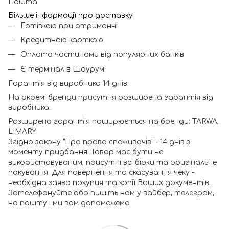
Пошта
Більше інформації про доставку
Готівкою при отриманні
Кредитною карткою
Оплата частинами від популярних банків
Є термінал в Шоурумі
Гарантія від виробника 14 днів.
На окремі бренди присутня розширена гарантія від
виробника.
Розширена гарантія поширюється на бренди: TARWA,
LIMARY
Згідно закону "Про права споживачів" - 14 днів з
моменту придбання. Товар має бути не
використовуваним, присутні всі бірки та оригінальне
пакування. Для повернення та скасування чеку -
необхідна заява покупця та копії Ваших документів.
Зателефонуйте або пишіть нам у вайбер, телеграм,
на пошту і ми вам допоможемо