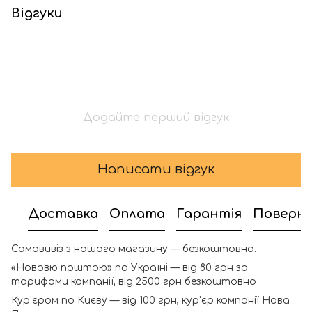
Відгуки
Додайте перший відгук
Написати відгук
Доставка
Оплата
Гарантія
Поверн
Самовивіз з нашого магазину — безкоштовно.
«Нововю поштою» по Україні — від 80 грн за
тарифами компанії, від 2500 грн безкоштовно
Кур'єром по Києву — від 100 грн, кур'єр компанії Нова