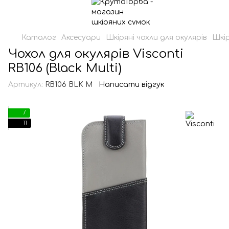
Каталог
Аксесуари
Шкіряні чохли для окулярів
Шкір
Чохол для окулярів Visconti
RB106 (Black Multi)
Артикул:
RB106 BLK M
Написати відгук
7
11