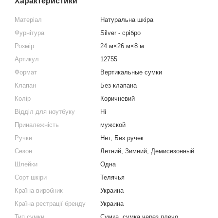
Характеристики
Матеріал
Натуральна шкіра
Фурнітура
Silver - срібро
Розмір
24 м×26 м×8 м
Артикул
12755
Формат
Вертикальные сумки
Клапан
Без клапана
Колір
Коричневий
Відділ для ноутбуку
Ні
Приналежність
мужской
Ручки
Нет, Без ручек
Сезон
Летний, Зимний, Демисезонный
Шлейки
Одна
Сорт шкіри
Телячья
Країна виробник
Украина
Країна рестрації бренду
Украина
Тип сумки
Сумка, сумка через плечо