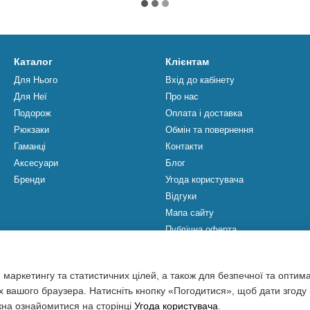
Каталог
Клієнтам
Для Нього
Вхід до кабінету
Для Неї
Про нас
Подорож
Оплата і доставка
Рюкзаки
Обмін та повернення
Гаманці
Контакти
Аксесуари
Блог
Бренди
Угода користувача
Відгуки
Мапа сайту
Публічна оферта
Ми в соцмережах
 маркетингу та статистичних цілей, а також для безпечної та оптим
х вашого браузера. Натисніть кнопку «Погодитися», щоб дати згоду
жна ознайомитися на сторінці
Угода користувача
.