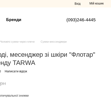
Мій кошик
Вхід
(093)246-4445
Бренди
Чоловічі сумки через плече
Сумки мессенджери
ді, месенджер зі шкіри "Флотар"
енду TARWA
d
Написати відгук
грн
опичувальної знижки