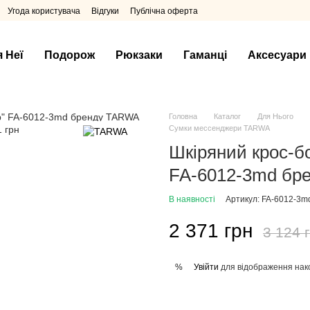
Угода користувача
Відгуки
Публічна оферта
я Неї
Подорож
Рюкзаки
Гаманці
Аксесуари
Головна
Каталог
Для Нього
Сумки мессенджери TARWA
Шкіряний крос-бо
FA-6012-3md бр
В наявності
Артикул: FA-6012-3m
2 371 грн
3 124 
Увійти
для відображення нак
%