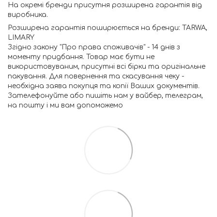
На окремі бренди присутня розширена гарантія від
виробника.
Розширена гарантія поширюється на бренди: TARWA,
LIMARY
Згідно закону "Про права споживачів" - 14 днів з
моменту придбання. Товар має бути не
використовуваним, присутні всі бірки та оригінальне
пакування. Для повернення та скасування чеку -
необхідна заява покупця та копії Ваших документів.
Зателефонуйте або пишіть нам у вайбер, телеграм,
на пошту і ми вам допоможемо