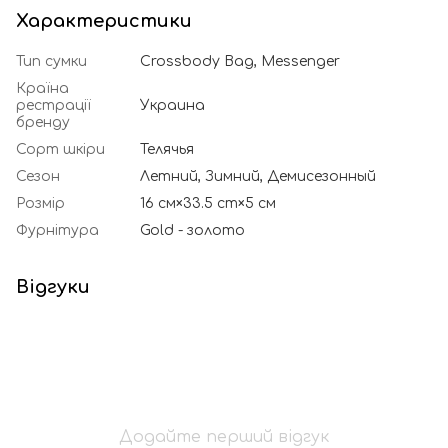
Характеристики
Тип сумки
Crossbody Bag, Messenger
Країна
рестрації
Украина
бренду
Сорт шкіри
Телячья
Сезон
Летний, Зимний, Демисезонный
Розмір
16 см×33.5 cm×5 см
Фурнітура
Gold - золото
Відгуки
Додайте перший відгук