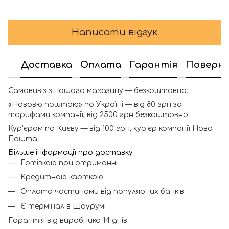
Написати відгук
Доставка
Оплата
Гарантія
Поверн
Самовивіз з нашого магазину — безкоштовно.
«Нововю поштою» по Україні — від 80 грн за
тарифами компанії, від 2500 грн безкоштовно
Кур'єром по Києву — від 100 грн, кур'єр компанії Нова
Пошта
Більше інформації про доставку
Готівкою при отриманні
Кредитною карткою
Оплата частинами від популярних банків
Є термінал в Шоурумі
Гарантія від виробника 14 днів.