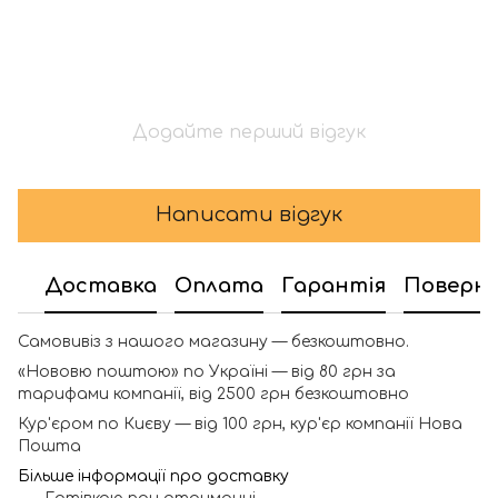
Додайте перший відгук
Написати відгук
Доставка
Оплата
Гарантія
Поверн
Самовивіз з нашого магазину — безкоштовно.
«Нововю поштою» по Україні — від 80 грн за
тарифами компанії, від 2500 грн безкоштовно
Кур'єром по Києву — від 100 грн, кур'єр компанії Нова
Пошта
Більше інформації про доставку