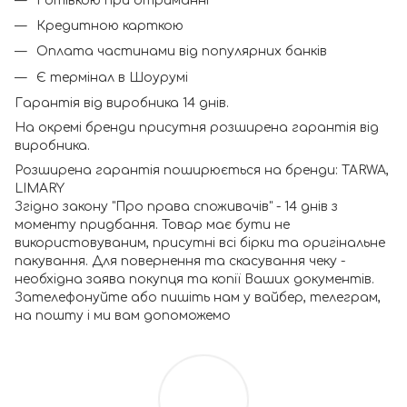
Готівкою при отриманні
Кредитною карткою
Оплата частинами від популярних банків
Є термінал в Шоурумі
Гарантія від виробника 14 днів.
На окремі бренди присутня розширена гарантія від
виробника.
Розширена гарантія поширюється на бренди: TARWA,
LIMARY
Згідно закону "Про права споживачів" - 14 днів з
моменту придбання. Товар має бути не
використовуваним, присутні всі бірки та оригінальне
пакування. Для повернення та скасування чеку -
необхідна заява покупця та копії Ваших документів.
Зателефонуйте або пишіть нам у вайбер, телеграм,
на пошту і ми вам допоможемо