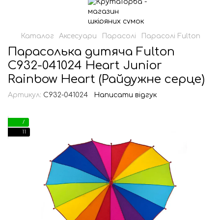
Каталог
Аксесуари
Парасолі
Парасолі Fulton
Парасолька дитяча Fulton
C932-041024 Heart Junior
Rainbow Heart (Райдужне серце)
Артикул:
C932-041024
Написати відгук
7
11