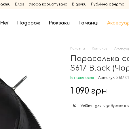
такти
Блог
Угода користувача
Відгуки
Публічна оферта
 Неї
Подорож
Рюкзаки
Гаманці
Аксесуа
Головна
Каталог
Аксесуа
Парасолька се
S617 Black (Чо
В наявності
Артикул: S617-0
1 090 грн
Увійти
для відображення
%