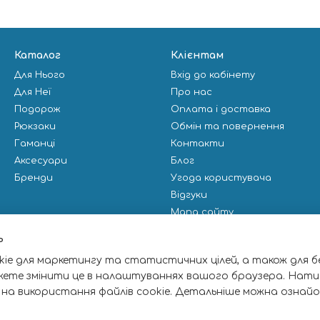
Каталог
Клієнтам
Для Нього
Вхід до кабінету
Для Неї
Про нас
Подорож
Оплата і доставка
Рюкзаки
Обмін та повернення
Гаманці
Контакти
Аксесуари
Блог
Бренди
Угода користувача
Відгуки
Мапа сайту
Публічна оферта
ь
ie для маркетингу та статистичних цілей, а також для б
Ми в соцмережах
жете змінити це в налаштуваннях вашого браузера. Нати
 на використання файлів cookie. Детальніше можна ознай