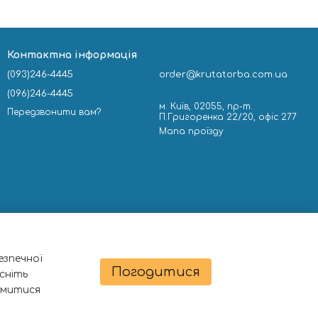
Контактна інформація
(093)246-4445
order@krutatorba.com.ua
(096)246-4445
м. Київ, 02055, пр-т.
Передзвонити вам?
П.Григоренка 22/20, офіс 277
Мапа проїзду
езпечної
Погодитися
сніть
омитися