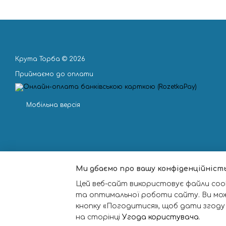
Крута Торба © 2026
Приймаємо до оплати
Мобільна версія
Ми дбаємо про вашу конфіденційніст
Цей веб-сайт використовує файли cook
та оптимальної роботи сайту. Ви мо
кнопку «Погодитися», щоб дати згоду
на сторінці
Угода користувача
.