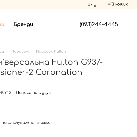
Мій кошик
Вхід
(093)246-4445
ри
Бренди
ри
Парасолі
Парасолі Fulton
іверсальна Fulton G937-
sioner-2 Coronation
040942
Написати відгук
 накопичувальної знижки