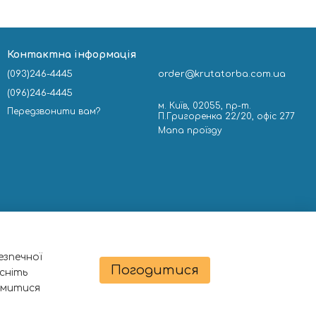
Контактна інформація
(093)246-4445
order@krutatorba.com.ua
(096)246-4445
м. Київ, 02055, пр-т.
Передзвонити вам?
П.Григоренка 22/20, офіс 277
Мапа проїзду
езпечної
Погодитися
сніть
омитися