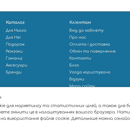
Каталог
Клієнтам
Для Нього
Вхід до кабінету
Для Неї
Про нас
Подорож
Оплата і доставка
Рюкзаки
Обмін та повернення
Гаманці
Контакти
Аксесуари
Блог
Бренди
Угода користувача
Відгуки
Мапа сайту
Публічна оферта
ь
ie для маркетингу та статистичних цілей, а також для б
Ми в соцмережах
жете змінити це в налаштуваннях вашого браузера. Нати
 на використання файлів cookie. Детальніше можна ознай