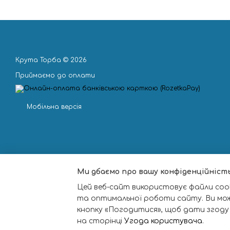
Крута Торба © 2026
Приймаємо до оплати
Мобільна версія
Ми дбаємо про вашу конфіденційніст
Цей веб-сайт використовує файли cook
та оптимальної роботи сайту. Ви мо
кнопку «Погодитися», щоб дати згоду
на сторінці
Угода користувача
.