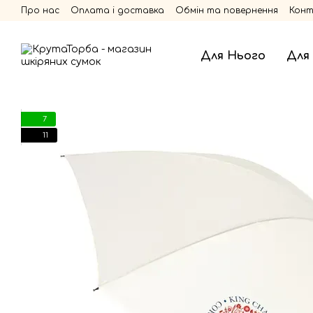
Перейти до основного контенту
Про нас
Оплата і доставка
Обмін та повернення
Кон
Для Нього
Для
7
11