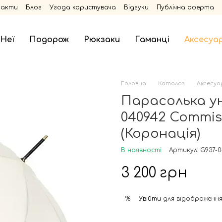
такти
Блог
Угода користувача
Відгуки
Публічна оферта
 Неї
Подорож
Рюкзаки
Гаманці
Аксесуа
Головна
Каталог
Аксесуа
Парасолька ун
040942 Commis
(Коронація)
В наявності
Артикул: G937-
3 200 грн
Увійти
для відображення
%