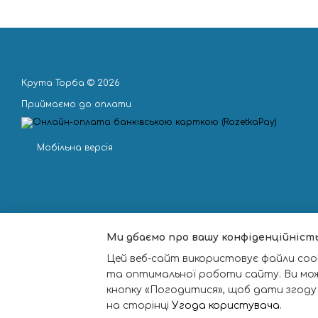
Крута Торба © 2026
Приймаємо до оплати
Мобільна версія
Ми дбаємо про вашу конфіденційніст
Цей веб-сайт використовує файли cook
та оптимальної роботи сайту. Ви мо
кнопку «Погодитися», щоб дати згоду
на сторінці
Угода користувача
.