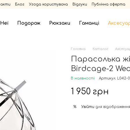
такти
Блог
Угода користувача
Відгуки
Публічна оферта
 Неї
Подорож
Рюкзаки
Гаманці
Аксесуа
Головна
Каталог
Аксесуа
Парасолька жі
Birdcage-2 Wed
В наявності
Артикул: L042-
1 950 грн
Увійти
для відображення
%