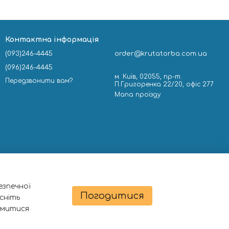
Контактна інформація
(093)246-4445
order@krutatorba.com.ua
(096)246-4445
м. Київ, 02055, пр-т.
Передзвонити вам?
П.Григоренка 22/20, офіс 277
Мапа проїзду
езпечної
Погодитися
сніть
омитися