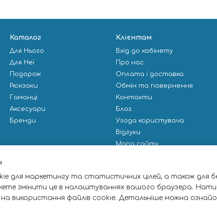
Каталог
Клієнтам
Для Нього
Вхід до кабінету
Для Неї
Про нас
Подорож
Оплата і доставка
Рюкзаки
Обмін та повернення
Гаманці
Контакти
Аксесуари
Блог
Бренди
Угода користувача
Відгуки
Мапа сайту
Публічна оферта
ь
ie для маркетингу та статистичних цілей, а також для б
Ми в соцмережах
жете змінити це в налаштуваннях вашого браузера. Нати
 на використання файлів cookie. Детальніше можна ознай