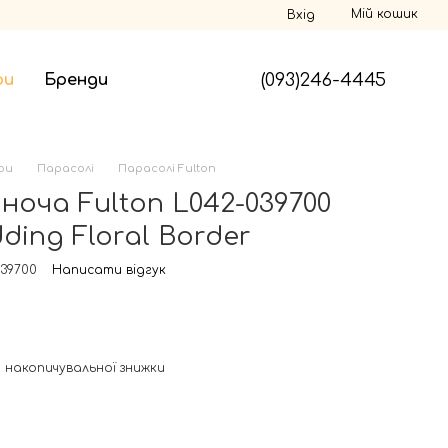
Мій кошик
Вхід
(093)246-4445
ри
Бренди
ри
Парасолі
Парасолі Fulton
ноча Fulton L042-039700
ding Floral Border
039700
Написати відгук
 накопичувальної знижки