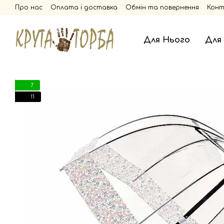
Перейти до основного контенту
Про нас
Оплата і доставка
Обмін та повернення
Кон
Для Нього
Для
7
11