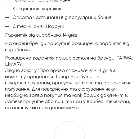
Готівкою при отриманні
Кредитною карткою
Оплата частинами від популярних банків
Є термінал в Шоурумі
Гарантія від виробника 14 днів.
На окремі бренди присутня розширена гарантія від
виробника.
Розширена гарантія поширюється на бренди: TARWA,
LIMARY
Згідно закону "Про права споживачів" - 14 днів з
моменту придбання. Товар має бути не
використовуваним, присутні всі бірки та оригінальне
пакування. Для повернення та скасування чеку -
необхідна заява покупця та копії Ваших документів.
Зателефонуйте або пишіть нам у вайбер, телеграм,
на пошту і ми вам допоможемо