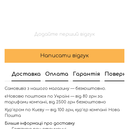
Додайте перший відгук
Написати відгук
Доставка
Оплата
Гарантія
Поверн
Самовивіз з нашого магазину — безкоштовно.
«Нововю поштою» по Україні — від 80 грн за
тарифами компанії, від 2500 грн безкоштовно
Кур'єром по Києву — від 100 грн, кур'єр компанії Нова
Пошта
Більше інформації про доставку