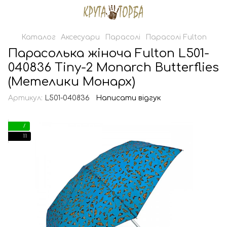
Каталог
Аксесуари
Парасолі
Парасолі Fulton
Парасолька жіноча Fulton L501-
040836 Tiny-2 Monarch Butterflies
(Метелики Монарх)
Артикул:
L501-040836
Написати відгук
7
11