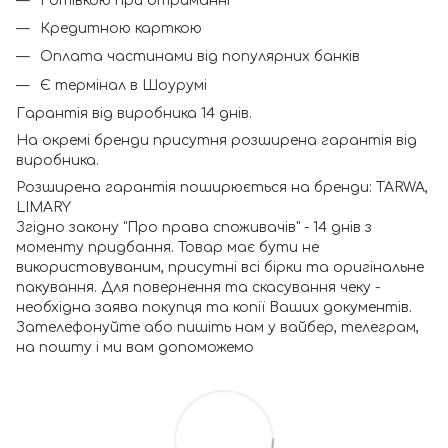
Готівкою при отриманні
Кредитною карткою
Оплата частинами від популярних банків
Є термінал в Шоурумі
Гарантія від виробника 14 днів.
На окремі бренди присутня розширена гарантія від
виробника.
Розширена гарантія поширюється на бренди: TARWA,
LIMARY
Згідно закону "Про права споживачів" - 14 днів з
моменту придбання. Товар має бути не
використовуваним, присутні всі бірки та оригінальне
пакування. Для повернення та скасування чеку -
необхідна заява покупця та копії Ваших документів.
Зателефонуйте або пишіть нам у вайбер, телеграм,
на пошту і ми вам допоможемо