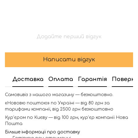
Додайте перший відгук
Написати відгук
Доставка
Оплата
Гарантія
Поверн
Самовивіз з нашого магазину — безкоштовно.
«Нововю поштою» по Україні — від 80 грн за
тарифами компанії, від 2500 грн безкоштовно
Кур'єром по Києву — від 100 грн, кур'єр компанії Нова
Пошта
Більше інформації про доставку