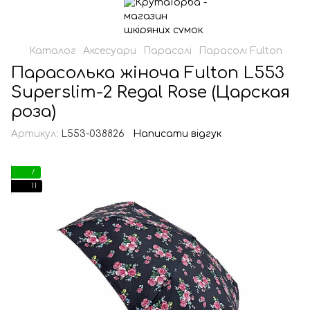
Каталог
Аксесуари
Парасолі
Парасолі Fulton
Парасолька жіноча Fulton L553
Superslim-2 Regal Rose (Царская
роза)
Артикул:
L553-038826
Написати відгук
7
11