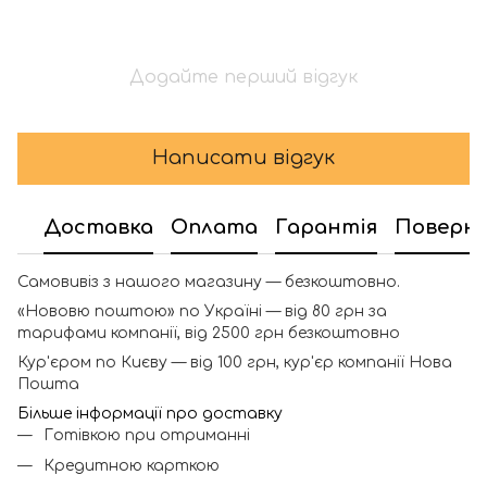
Додайте перший відгук
Написати відгук
Доставка
Оплата
Гарантія
Поверн
Самовивіз з нашого магазину — безкоштовно.
«Нововю поштою» по Україні — від 80 грн за
тарифами компанії, від 2500 грн безкоштовно
Кур'єром по Києву — від 100 грн, кур'єр компанії Нова
Пошта
Більше інформації про доставку
Готівкою при отриманні
Кредитною карткою