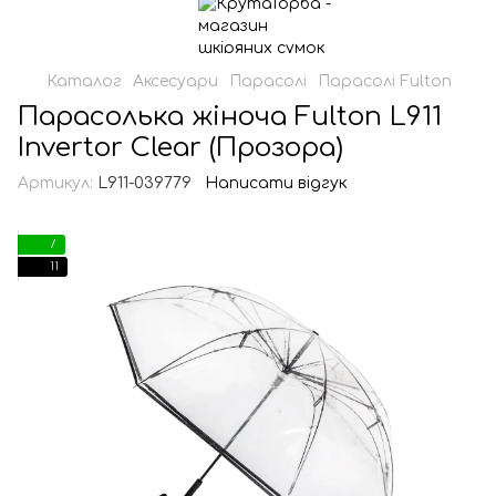
Каталог
Аксесуари
Парасолі
Парасолі Fulton
Парасолька жіноча Fulton L911
Invertor Clear (Прозора)
Артикул:
L911-039779
Написати відгук
7
11