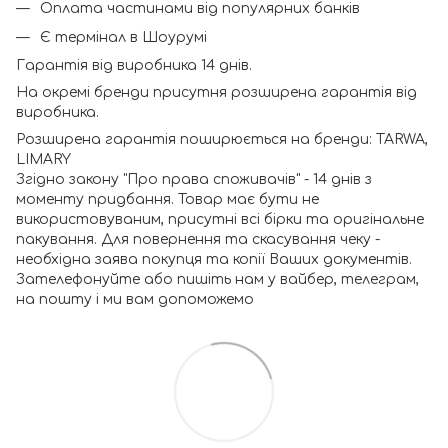
Оплата частинами від популярних банків
Є термінал в Шоурумі
Гарантія від виробника 14 днів.
На окремі бренди присутня розширена гарантія від
виробника.
Розширена гарантія поширюється на бренди: TARWA,
LIMARY
Згідно закону "Про права споживачів" - 14 днів з
моменту придбання. Товар має бути не
використовуваним, присутні всі бірки та оригінальне
пакування. Для повернення та скасування чеку -
необхідна заява покупця та копії Ваших документів.
Зателефонуйте або пишіть нам у вайбер, телеграм,
на пошту і ми вам допоможемо