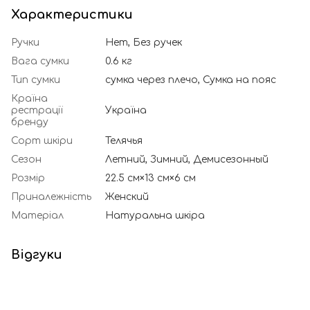
Характеристики
Ручки
Нет, Без ручек
Вага сумки
0.6 кг
Тип сумки
сумка через плечо, Сумка на пояс
Країна
рестрації
Україна
бренду
Сорт шкіри
Телячья
Сезон
Летний, Зимний, Демисезонный
Розмір
22.5 см×13 см×6 см
Приналежність
Женский
Матеріал
Натуральна шкіра
Відгуки