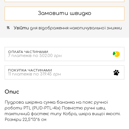
Замовити швидко
Увійти
для відображення накопичувальної знижки
%
ОПЛАТА ЧАСТИНАМИ
7 платежів по 502.00 грн
ПОКУПКА ЧАСТИНАМИ
11 платежів по 319.45 грн
Опис
Пудрова шкіряна сумка бананка на пояс ручної
роботи PTL (PUD-PTL-4lx) Повністю ручні шви,
тактичний фастекс типу Кобра, шкіра вищої якості.
Розміри 22,5*13*6 см