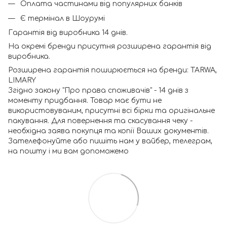
Оплата частинами від популярних банків
Є термінал в Шоурумі
Гарантія від виробника 14 днів.
На окремі бренди присутня розширена гарантія від
виробника.
Розширена гарантія поширюється на бренди: TARWA,
LIMARY
Згідно закону "Про права споживачів" - 14 днів з
моменту придбання. Товар має бути не
використовуваним, присутні всі бірки та оригінальне
пакування. Для повернення та скасування чеку -
необхідна заява покупця та копії Ваших документів.
Зателефонуйте або пишіть нам у вайбер, телеграм,
на пошту і ми вам допоможемо