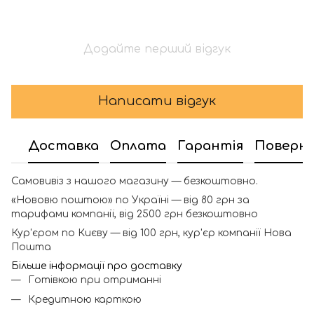
Додайте перший відгук
Написати відгук
Доставка
Оплата
Гарантія
Поверн
Самовивіз з нашого магазину — безкоштовно.
«Нововю поштою» по Україні — від 80 грн за
тарифами компанії, від 2500 грн безкоштовно
Кур'єром по Києву — від 100 грн, кур'єр компанії Нова
Пошта
Більше інформації про доставку
Готівкою при отриманні
Кредитною карткою