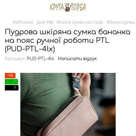
Каталог
Для Неї
Жіночі сумки на пояс
Жіночі сумки
Пудрова шкіряна сумка бананка
на пояс ручної роботи PTL
(PUD-PTL-4lx)
Артикул:
PUD-PTL-4lx
Написати відгук
−5%
7
11