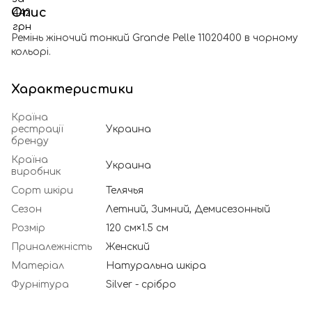
Опис
Ремінь жіночий тонкий Grande Pelle 11020400 в чорному
кольорі.
Характеристики
Країна
рестрації
Украина
бренду
Країна
Украина
виробник
Сорт шкіри
Телячья
Сезон
Летний, Зимний, Демисезонный
Розмір
120 см×1.5 см
Приналежність
Женский
Матеріал
Натуральна шкіра
Фурнітура
Silver - срібро