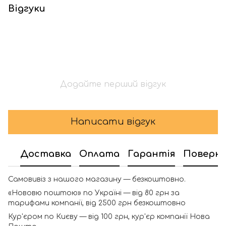
Відгуки
Додайте перший відгук
Написати відгук
Доставка
Оплата
Гарантія
Поверн
Самовивіз з нашого магазину — безкоштовно.
«Нововю поштою» по Україні — від 80 грн за
тарифами компанії, від 2500 грн безкоштовно
Кур'єром по Києву — від 100 грн, кур'єр компанії Нова