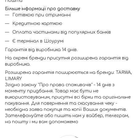
Пошта
Більше інформації про доставку
Готівкою при отриманні
Кредитною карткою
Оплата частинами від популярних банків
Є термінал в Шоурумі
Гарантія від виробника 14 днів.
На окремі бренди присутня розширена гарантія від
виробника.
Розширена гарантія поширюється на бренди: TARWA,
LIMARY
Згідно закону "Про права споживачів" - 14 днів з
моменту придбання. Товар має бути не
використовуваним, присутні всі бірки та оригінальне
пакування. Для повернення та скасування чеку -
необхідна заява покупця та копії Ваших документів.
Зателефонуйте або пишіть нам у вайбер, телеграм,
на пошту і ми вам допоможемо