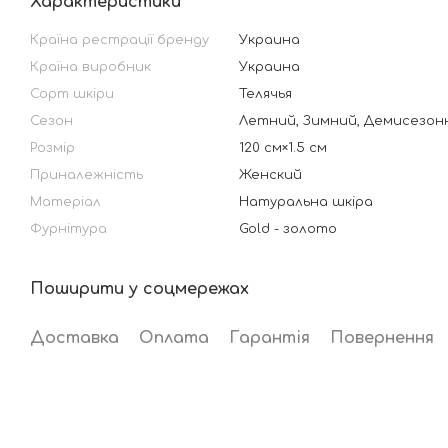
Характеристики
Країна рестрації бренду
Украина
Країна виробник
Украина
Сорт шкіри
Телячья
Сезон
Летний, Зимний, Демисезон
Розмір
120 см×1.5 см
Приналежність
Женский
Матеріал
Натуральна шкіра
Фурнітура
Gold - золото
Поширити у соцмережах
Доставка
Оплата
Гарантія
Повернення