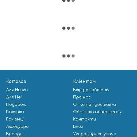
Каталог
Клієнтам
Для Нього
Вхід до кабінету
Для Неї
Про нас
Подорож
Оплата і доставка
Рюкзаки
Обмін та повернення
Гаманці
Контакти
Аксесуари
Блог
Бренди
Угода користувача