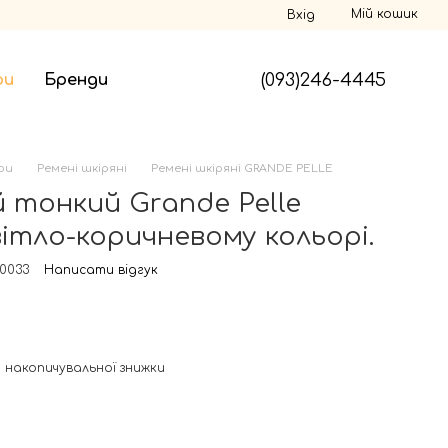
Мій кошик
Вхід
(093)246-4445
ри
Бренди
ри
Ремені шкіряні
Ремені шкіряні GRANDE PELLE
й тонкий Grande Pelle
вітло-коричневому кольорі.
40033
Написати відгук
 накопичувальної знижки