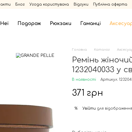
такти
Блог
Угода користувача
Відгуки
Публічна оферта
 Неї
Подорож
Рюкзаки
Гаманці
Аксесуа
Головна
Каталог
Аксесуа
Ремінь жіночи
1232040033 у с
В наявності
Артикул: 12320
371 грн
Увійти
для відображення
%