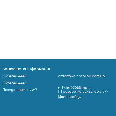
Контактна інформація
(093)246-4445
order@krutatorba.com.ua
(096)246-4445
м. Київ, 02055, пр-т.
Передзвонити вам?
П.Григоренка 22/20, офіс 277
Мапа проїзду