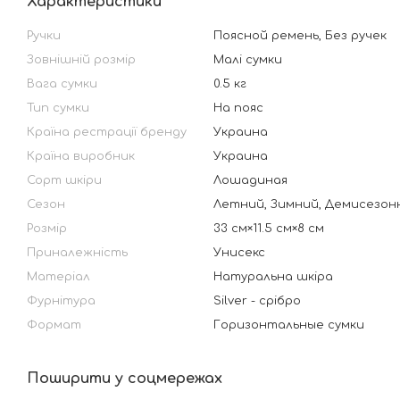
Характеристики
Ручки
Поясной ремень, Без ручек
Зовнішній розмір
Малі сумки
Вага сумки
0.5 кг
Тип сумки
На пояс
Країна рестрації бренду
Украина
Країна виробник
Украина
Сорт шкіри
Лошадиная
Сезон
Летний, Зимний, Демисезон
Розмір
33 см×11.5 см×8 см
Приналежність
Унисекс
Матеріал
Натуральна шкіра
Фурнітура
Silver - срібро
Формат
Горизонтальные сумки
Поширити у соцмережах