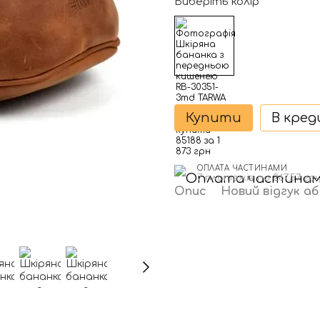
Виберіть колір
Купити
В кре
ОПЛАТА ЧАСТИНАМИ
7 платежів по 267.57 гр
Опис
Новий відгук а