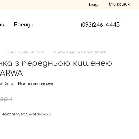
Мій кошик
Вхід
(093)246-4445
ри
Бренди
Жіночі сумки на пояс
Жіночі сумки на пояс TARWA
нка з передньою кишенею
TARWA
351-3md
Написати відгук
 грн
 накопичувальної знижки