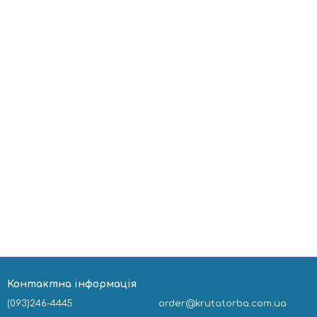
Контактна інформація
(093)246-4445
order@krutatorba.com.ua