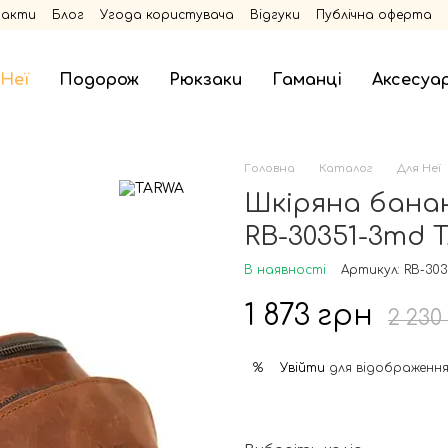
такти
Блог
Угода користувача
Відгуки
Публічна оферта
 Неї
Подорож
Рюкзаки
Гаманці
Аксесуа
Головна
Каталог
Для Неї
Шкіряна бана
RB-30351-3md 
В наявності
Артикул: RB-30
1 873 грн
2 230
Увійти
для відображення
%