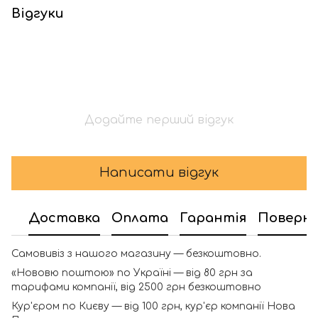
Відгуки
Додайте перший відгук
Написати відгук
Доставка
Оплата
Гарантія
Поверн
Самовивіз з нашого магазину — безкоштовно.
«Нововю поштою» по Україні — від 80 грн за
тарифами компанії, від 2500 грн безкоштовно
Кур'єром по Києву — від 100 грн, кур'єр компанії Нова