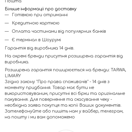
Пошта
Більше інформації про доставку
Готівкою при отриманні
Кредитною карткою
Оплата частинами від популярних банків
Є термінал в Шоурумі
Гарантія від виробника 14 днів.
На окремі бренди присутня розширена гарантія від
виробника.
Розширена гарантія поширюється на бренди: TARWA,
LIMARY
Згідно закону "Про права споживачів" - 14 днів з
моменту придбання. Товар має бути не
використовуваним, присутні всі бірки та оригінальне
пакування. Для повернення та скасування чеку -
необхідна заява покупця та копії Ваших документів.
Зателефонуйте або пишіть нам у вайбер, телеграм,
на пошту і ми вам допоможемо