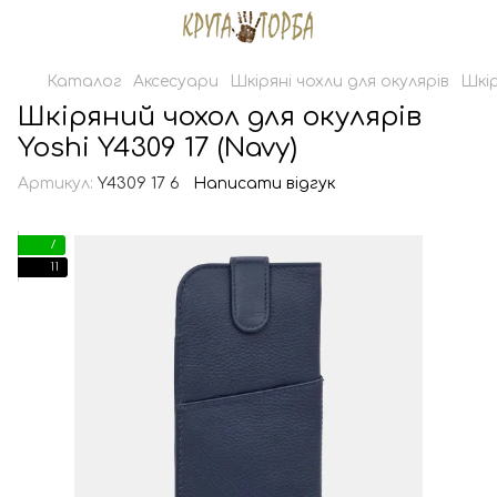
Каталог
Аксесуари
Шкіряні чохли для окулярів
Шкір
Шкіряний чохол для окулярів
Yoshi Y4309 17 (Navy)
Артикул:
Y4309 17 6
Написати відгук
7
11