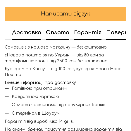
Написати відгук
Доставка
Оплата
Гарантія
Поверн
Самовивіз з нашого магазину — безкоштовно.
«Нововю поштою» по Україні — від 80 грн за
тарифами компанії, від 2500 грн безкоштовно
Кур'єром по Києву — від 100 грн, кур'єр компанії Нова
Пошта
Більше інформації про доставку
Готівкою при отриманні
Кредитною карткою
Оплата частинами від популярних банків
Є термінал в Шоурумі
Гарантія від виробника 14 днів.
На окремі бренди присутня розширена гарантія від