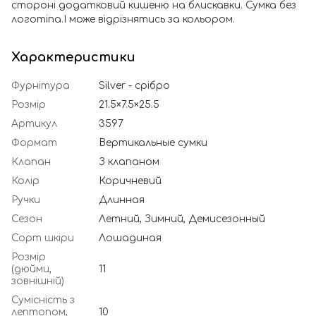
стороні додатковий кишеню на блискавки. Сумка без
логотіпа.І може відрізнятись за кольором.
Характеристики
Фурнітура
Silver - срібро
Розмір
21.5×7.5×25.5
Артикул
3597
Формат
Вертикальные сумки
Клапан
З клапаном
Колір
Коричневий
Ручки
Длинная
Сезон
Летний, Зимний, Демисезонный
Сорт шкіри
Лошадиная
Розмір
(дюйми,
11
зовнішній)
Сумісність з
лептопом,
10