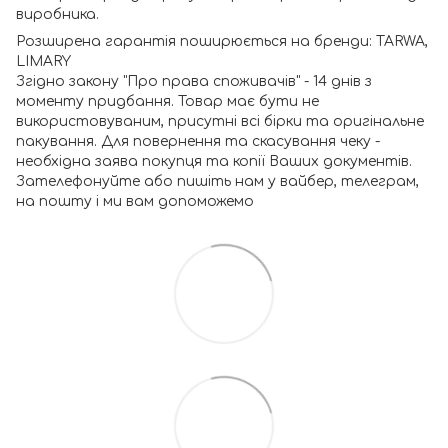
виробника.
Розширена гарантія поширюється на бренди: TARWA,
LIMARY
Згідно закону "Про права споживачів" - 14 днів з
моменту придбання. Товар має бути не
використовуваним, присутні всі бірки та оригінальне
пакування. Для повернення та скасування чеку -
необхідна заява покупця та копії Ваших документів.
Зателефонуйте або пишіть нам у вайбер, телеграм,
на пошту і ми вам допоможемо