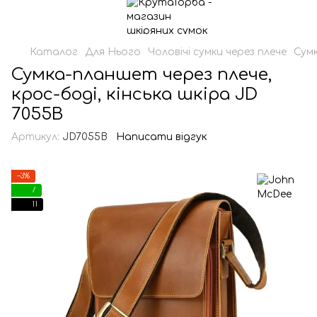
Каталог
Для Нього
Чоловічі сумки через плече
Сум
Сумка-планшет через плече,
крос-боді, кінська шкіра JD
7055B
Артикул:
JD7055B
Написати відгук
−3%
7
11