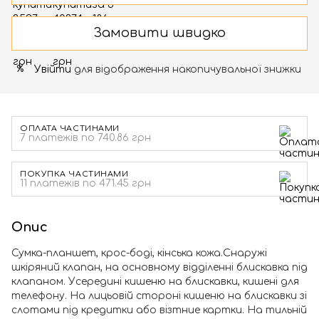
Замовити швидко
Увійти
для відображення накопичувальної знижки
%
ОПЛАТА ЧАСТИНАМИ
7 платежів по 740.86 грн
ПОКУПКА ЧАСТИНАМИ
11 платежів по 471.45 грн
Опис
Сумка-планшет, крос-боді, кінська кожа.Снаружі
шкіряний клапан, на основному відділенні блискавка під
клапаном. Усередині кишеню на блискавки, кишені для
телефону. На лицьовій стороні кишеню на блискавки зі
слотами під кредитки або візтние картки. На тильній