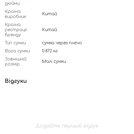
дюйми
Країна
Китай
виробник
Країна
рестрації
Китай
бренду
Тип сумки
сумка через плечо
Вага сумки
0.872 кг
Зовнішній
Малі сумки
розмір
Відгуки
Додайте перший відгук