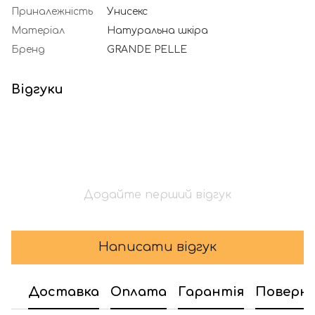
Приналежність
Унисекс
Матеріал
Натуральна шкіра
Бренд
GRANDE PELLE
Відгуки
Додайте перший відгук
Написати відгук
Доставка
Оплата
Гарантія
Поверн