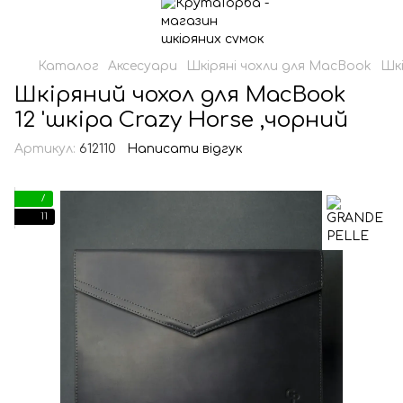
Каталог
Аксесуари
Шкіряні чохли для MacBook
Шк
Шкіряний чохол для MacBook
12 'шкіра Crazy Horse ,чорний
Артикул:
612110
Написати відгук
7
11