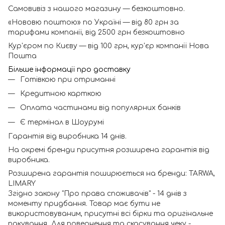
Самовивіз з нашого магазину — безкоштовно.
«Нововю поштою» по Україні — від 80 грн за
тарифами компанії, від 2500 грн безкоштовно
Кур'єром по Києву — від 100 грн, кур'єр компанії Нова
Пошта
Більше інформації про доставку
Готівкою при отриманні
Кредитною карткою
Оплата частинами від популярних банків
Є термінал в Шоурумі
Гарантія від виробника 14 днів.
На окремі бренди присутня розширена гарантія від
виробника.
Розширена гарантія поширюється на бренди: TARWA,
LIMARY
Згідно закону "Про права споживачів" - 14 днів з
моменту придбання. Товар має бути не
використовуваним, присутні всі бірки та оригінальне
пакування. Для повернення та скасування чеку -