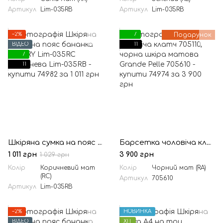
Артикул
Lim-035RB
Артикул
Lim-035RB
−2%
7
Подарунок
ВІДЕО
11
7
11
Шкіряна сумка на пояс бананка LIMARY Lim-035RC коричнева
Барсетка чоловіча клатч 705110, чорна шкіра матова Grande Pelle
1 011 грн
3 900 грн
1 029 грн
Колір
Коричневий мат
Колір
Чорний мат (RA)
(RC)
Артикул
705610
Артикул
Lim-035RB
−2%
НОВИНКА
ВІДЕО
ХІТ