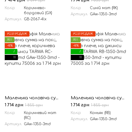
7 474 грн
1 714 грн
8 899 грн
1 855 грн
Колір
Коричнево-
Колір
Синій мат (RK)
бордовий (GX)
Артикул
GAw-1350-3md
Артикул
GB-2067-4lx
РОЗПРОДАЖ
РОЗПРОДАЖ
ХІТ
ХІТ
−8%
−8%
7
7
11
11
Маленька чоловіча сумка на пояс, через плече, коричнева на джинси TARWA RC-1350-3md
Маленька чоловіча сумка на пояс, через плече, на джинси руда TARWA RB-1350-3md
1 714 грн
1 714 грн
1 855 грн
1 855 грн
Колір
Коричневий мат
Колір
Коньяк (RB)
(RC)
Артикул
GAw-1350-3md
Артикул
GAw-1350-3md