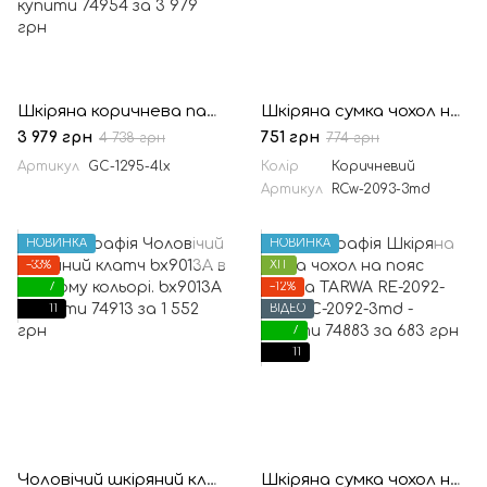
Шкіряна коричнева папка органайзер портфоліо на блискавці для документів А4+ TARWA GC-1295-4lx
Шкіряна сумка чохол на пояс або через коричневе плече TARWA RCw-2093-3md
3 979 грн
751 грн
4 738 грн
774 грн
Артикул
GC-1295-4lx
Колір
Коричневий
Артикул
RCw-2093-3md
НОВИНКА
НОВИНКА
−33%
ХІТ
7
−12%
11
ВІДЕО
7
11
Чоловічий шкіряний клатч bx9013A в чорному кольорі.
Шкіряна сумка чохол на пояс зелена TARWA RE-2092-3md