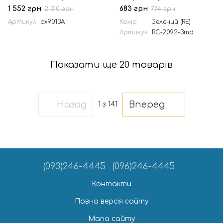
1 552 грн
683 грн
2 310 грн
774 грн
Артикул
bx9013A
Колір
Зелений (RE)
Артикул
RC-2092-3md
Показати ще 20 товарів
Назад
Вперед
1
з 141
(093)246-4445
(096)246-4445
Контакти
Повна версія сайту
Мапа сайту