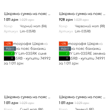
Шкіряна сумка на пояс бананка LIMARY Lim-035RA чорна
Шкіряна сумка на пояс бананка LIMARY Lim-035RR червона
1 011 грн
928 грн
1 029 грн
1 029 грн
Колір
Чорний мат (RA)
Колір
Червоний мат (RR)
Артикул
Lim-035RB
Артикул
Lim-035RB
−2%
−2%
ВІДЕО
ВІДЕО
7
7
11
11
Шкіряна сумка на пояс бананка LIMARY Lim-035RK синя
Шкіряна сумка на пояс бананка LIMARY Lim-035RE зелена
1 011 грн
1 011 грн
1 029 грн
1 029 грн
Колір
Синій мат (RK)
Колір
Зелений (RE)