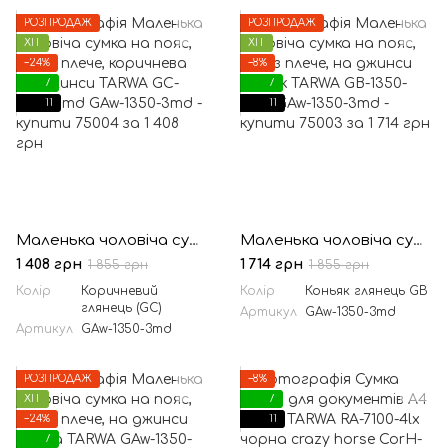
РОЗПРОДАЖ
РОЗПРОДАЖ
ХІТ
ХІТ
−24%
−8%
7
7
11
11
Маленька чоловіча сумка на пояс, через плече, коричнева на джинси TARWA GC-1350-3md
Маленька чоловіча сумка на пояс, через плече, на джинси коньяк TARWA GB-1350-3md
1 408 грн
1 714 грн
1 855 грн
1 855 грн
Колір
Коричневий
Колір
Коньяк глянець GB
глянець (GC)
Артикул
GAw-1350-3md
Артикул
GAw-1350-3md
РОЗПРОДАЖ
−8%
ХІТ
7
−24%
11
7