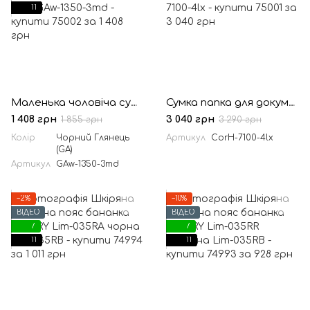
11
Маленька чоловіча сумка на пояс, через плече, на джинси чорна TARWA GAw-1350-3md
Сумка папка для документів А4 шкіра TARWA RA-7100-4lx чорна crazy horse
1 408 грн
3 040 грн
1 855 грн
3 290 грн
Колір
Чорний Глянець
Артикул
CorH-7100-4lx
(GA)
Артикул
GAw-1350-3md
−2%
−10%
ВІДЕО
ВІДЕО
7
7
11
11