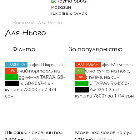
Каталог
Для Нього
Для Нього
Фільтр
За популярністю
НОВИНКА
РОЗПРОДАЖ
−16%
ХІТ
7
−8%
11
7
11
Шкіряний чоловічий портфель на два відділення TARWA GB-2067-4lx
Маленька чоловіча сумка на пояс, через плече, на сині джинси TARWA RK-1350-3md