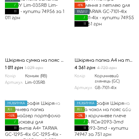
7
−8%
11
ВІДЕО
7
11
Шкіряна сумка на пояс бананка LIMARY Lim-035RB
Шкіряна папка А4 на три відділення з петлею для руки TARWA GC-7101-4lx
1 011 грн
4 361 грн
1 029 грн
4 720 грн
Колір
Коньяк (RB)
Колір
Коричневий
глянець (GC)
Артикул
Lim-035RB
Артикул
GB-7101-4lx
НОВИНКА
НОВИНКА
ХІТ
ХІТ
−16%
−3%
7
7
11
11