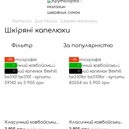
Каталог
Для Нього
Шкіряні капелюхи
Шкіряні капелюхи
Фільтр
За популярністю
−3%
−3%
7
7
11
11
Класичний ковбойський шкіряний капелюх Bexhill bx3101
Класичний ковбойський шкіряний капелюх Bexhill bx3101br