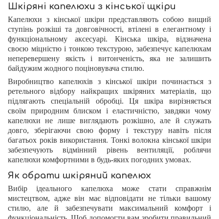
Шкіряні капелюхи з кінської щкіри
Капелюхи з кінської шкіри представляють собою вищий
ступінь розкіші та довговічності, втілені в елегантному і
функціональному аксесуарі. Кінська шкіра, відзначена
своєю міцністю і тонкою текстурою, забезпечує капелюхам
неперевершену якість і витонченість, яка не залишить
байдужим жодного поціновувача стилю.
Виробництво капелюхів з кінської шкіри починається з
ретельного відбору найкращих шкіряних матеріалів, що
підлягають спеціальній обробці. Ця шкіра вирізняється
своїм природним блиском і еластичністю, завдяки чому
капелюхи не лише виглядають розкішно, але й служать
довго, зберігаючи свою форму і текстуру навіть після
багатьох років використання. Тонкі волокна кінської шкіри
забезпечують відмінний рівень вентиляції, роблячи
капелюхи комфортними в будь-яких погодних умовах.
Як обрати шкіряний капелюх
Вибір ідеального капелюха може стати справжнім
мистецтвом, адже він має відповідати не тільки вашому
стилю, але й забезпечувати максимальний комфорт і
функціональність. Щоб допомогти вам зробити правильний