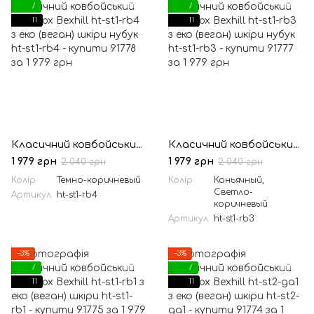
7
7
11
11
Класичний ковбойський капелюх Bexhill ht-st1-rb4 з еко (веган) шкіри нубук
Класичний ковбойський капелюх Bexhill ht-st1-rb3 з еко (веган) шкіри нубук
1 979 грн
1 979 грн
2 040 грн
2 040 грн
Колір
Темно-коричневый
Колір
Коньячный,
Светло-
Артикул
ht-st1-rb4
коричневый
Артикул
ht-st1-rb3
−3%
−3%
7
7
11
11