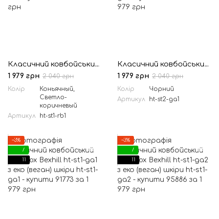
Класичний ковбойський капелюх Bexhill ht-st1-rb1 з еко (веган) шкіри
Класичний ковбойський капелюх Bexhill ht-st2-ga1 з еко (веган) шкіри
1 979 грн
1 979 грн
2 040 грн
2 040 грн
Колір
Коньячный,
Колір
Чорний
Светло-
Артикул
ht-st2-ga1
коричневый
Артикул
ht-st1-rb1
−3%
−3%
7
7
11
11