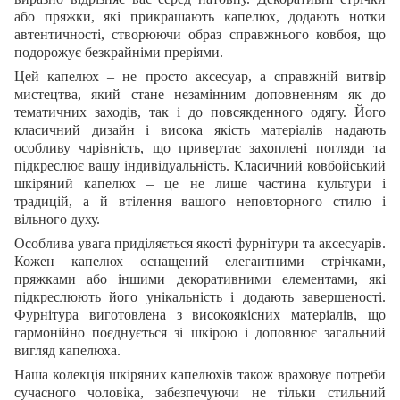
або пряжки, які прикрашають капелюх, додають нотки
автентичності, створюючи образ справжнього ковбоя, що
подорожує безкрайніми преріями.
Цей капелюх – не просто аксесуар, а справжній витвір
мистецтва, який стане незамінним доповненням як до
тематичних заходів, так і до повсякденного одягу. Його
класичний дизайн і висока якість матеріалів надають
особливу чарівність, що привертає захоплені погляди та
підкреслює вашу індивідуальність. Класичний ковбойський
шкіряний капелюх – це не лише частина культури і
традицій, а й втілення вашого неповторного стилю і
вільного духу.
Особлива увага приділяється якості фурнітури та аксесуарів.
Кожен капелюх оснащений елегантними стрічками,
пряжками або іншими декоративними елементами, які
підкреслюють його унікальність і додають завершеності.
Фурнітура виготовлена з високоякісних матеріалів, що
гармонійно поєднується зі шкірою і доповнює загальний
вигляд капелюха.
Наша колекція шкіряних капелюхів також враховує потреби
сучасного чоловіка, забезпечуючи не тільки стильний