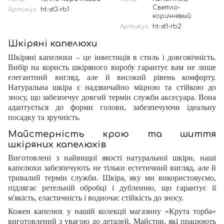
Светло-
Артикул
ht-st3-rb1
коричневый
Артикул
ht-st1-rb2
Шкіряні капелюхи
Шкіряні капелюхи – це інвестиція в стиль і довговічність.
Вибір на користь шкіряного виробу гарантує вам не лише
елегантний вигляд, але й високий рівень комфорту.
Натуральна шкіра є надзвичайно міцною та стійкою до
зносу, що забезпечує довгий термін служби аксесуара. Вона
адаптується до форми голови, забезпечуючи ідеальну
посадку та зручність.
Майстерність крою та шиття
шкіряних капелюхів
Виготовлені з найвищої якості натуральної шкіри, наші
капелюхи забезпечують не тільки естетичний вигляд, але й
тривалий термін служби. Шкіра, яку ми використовуємо,
підлягає ретельній обробці і дубленню, що гарантує її
м'якість, еластичність і водночас стійкість до зносу.
Кожен капелюх у нашій колекції магазину «Крута торба»
виготовлений з увагою до деталей. Майстри, які працюють