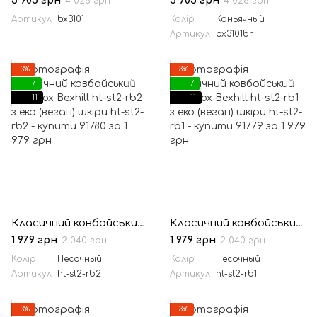
3 905 грн
3 905 грн
4 026 грн
4 026 грн
Артикул
bx3101
Колір
Коньячный
Артикул
bx3101br
−3%
−3%
7
7
11
11
Класичний ковбойський капелюх Bexhill ht-st2-rb2 з еко (веган) шкіри
Класичний ковбойський капелюх Bexhill ht-st2-rb1 з еко (веган) шкіри
1 979 грн
1 979 грн
2 040 грн
2 040 грн
Колір
Песочный
Колір
Песочный
Артикул
ht-st2-rb2
Артикул
ht-st2-rb1
−3%
−3%