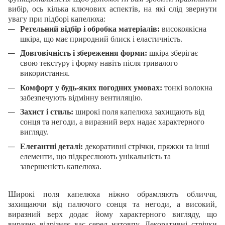
вибір, ось кілька ключових аспектів, на які слід звернути
увагу при підборі капелюха:
Ретельний відбір і обробка матеріалів:
високоякісна
шкіра, що має природний блиск і еластичність.
Довговічність і збереження форми:
шкіра зберігає
свою текстуру і форму навіть після тривалого
використання.
Комфорт у будь-яких погодних умовах:
тонкі волокна
забезпечують відмінну вентиляцію.
Захист і стиль:
широкі поля капелюха захищають від
сонця та негоди, а виразний верх надає характерного
вигляду.
Елегантні деталі:
декоративні стрічки, пряжки та інші
елементи, що підкреслюють унікальність та
завершеність капелюха.
Широкі поля капелюха ніжно обрамляють обличчя,
захищаючи від палючого сонця та негоди, а високий,
виразний верх додає йому характерного вигляду, що
виразно відрізняє вас серед натовпу. Декоративні стрічки