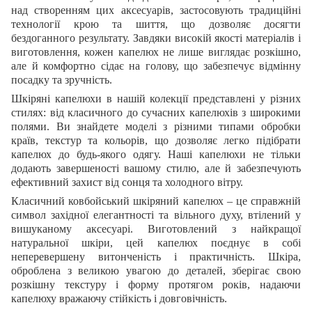
над створенням цих аксесуарів, застосовують традиційні
технології крою та шиття, що дозволяє досягти
бездоганного результату. Завдяки високій якості матеріалів і
виготовлення, кожен капелюх не лише виглядає розкішно,
але й комфортно сідає на голову, що забезпечує відмінну
посадку та зручність.
Шкіряні капелюхи в нашій колекції представлені у різних
стилях: від класичного до сучасних капелюхів з широкими
полями. Ви знайдете моделі з різними типами обробки
країв, текстур та кольорів, що дозволяє легко підібрати
капелюх до будь-якого одягу. Наші капелюхи не тільки
додають завершеності вашому стилю, але й забезпечують
ефективний захист від сонця та холодного вітру.
Класичний ковбойський шкіряний капелюх – це справжній
символ західної елегантності та вільного духу, втілений у
вишуканому аксесуарі. Виготовлений з найкращої
натуральної шкіри, цей капелюх поєднує в собі
неперевершену витонченість і практичність. Шкіра,
оброблена з великою увагою до деталей, зберігає свою
розкішну текстуру і форму протягом років, надаючи
капелюху вражаючу стійкість і довговічність.