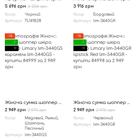
5 696 грн
3 916 грн
6 256 грн
Колір
Чорний
Колір
Бордовый
Артикул
TL141828
Артикул
lim-3440GX
−1%
−1%
7
7
11
11
Жіноча сумка шоппер шкіра Алькор Limary lim-3440GS карамель
Жіноча сумка шоппер шкіра Алькор Limary lim-3440GR lipstick Red
2 949 грн
2 949 грн
2 970 грн
2 970 грн
Колір
Медовый, Рыжий,
Колір
Червоний
Шампань,
Артикул
lim-3440GR
Песочный
Артикул
lim-3440GS