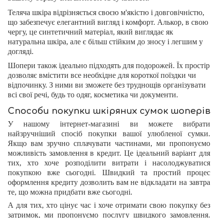
Теляча шкіра відрізняється своєю м'якістю і довговічністю,
що забезпечує елегантний вигляд і комфорт. Алькор, в свою
чергу, це синтетичний матеріал, який виглядає як
натуральна шкіра, але є більш стійким до зносу і легшим у
догляді.
Шопери також ідеально підходять для подорожей. Їх простір
дозволяє вмістити все необхідне для короткої поїздки чи
відпочинку. З ними ви зможете без труднощів організувати
всі свої речі, будь то одяг, косметика чи документи.
Способи покупки шкіряних сумок шоперів
У нашому інтернет-магазині ви можете вибрати
найзручніший спосіб покупки вашої улюбленої сумки.
Якщо вам зручно сплачувати частинами, ми пропонуємо
можливість замовлення в кредит. Це ідеальний варіант для
тих, хто хоче розподілити витрати і насолоджуватися
покупкою вже сьогодні. Швидкий та простий процес
оформлення кредиту дозволить вам не відкладати на завтра
те, що можна придбати вже сьогодні.
А для тих, хто цінує час і хоче отримати свою покупку без
затримок, ми пропонуємо послугу швидкого замовлення.