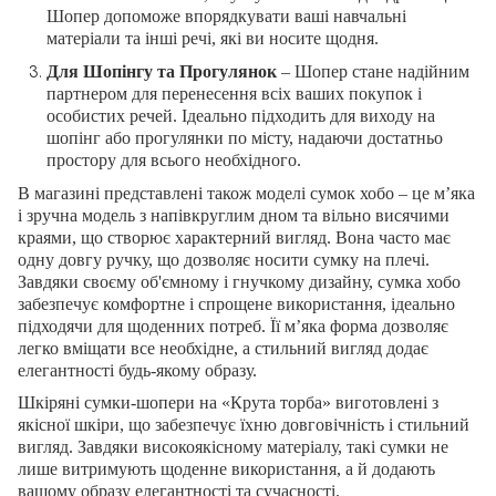
Шопер допоможе впорядкувати ваші навчальні
матеріали та інші речі, які ви носите щодня.
Для Шопінгу та Прогулянок
– Шопер стане надійним
партнером для перенесення всіх ваших покупок і
особистих речей. Ідеально підходить для виходу на
шопінг або прогулянки по місту, надаючи достатньо
простору для всього необхідного.
В магазині представлені також моделі сумок хобо – це м’яка
і зручна модель з напівкруглим дном та вільно висячими
краями, що створює характерний вигляд. Вона часто має
одну довгу ручку, що дозволяє носити сумку на плечі.
Завдяки своєму об'ємному і гнучкому дизайну, сумка хобо
забезпечує комфортне і спрощене використання, ідеально
підходячи для щоденних потреб. Її м’яка форма дозволяє
легко вміщати все необхідне, а стильний вигляд додає
елегантності будь-якому образу.
Шкіряні сумки-шопери на «Крута торба» виготовлені з
якісної шкіри, що забезпечує їхню довговічність і стильний
вигляд. Завдяки високоякісному матеріалу, такі сумки не
лише витримують щоденне використання, а й додають
вашому образу елегантності та сучасності.