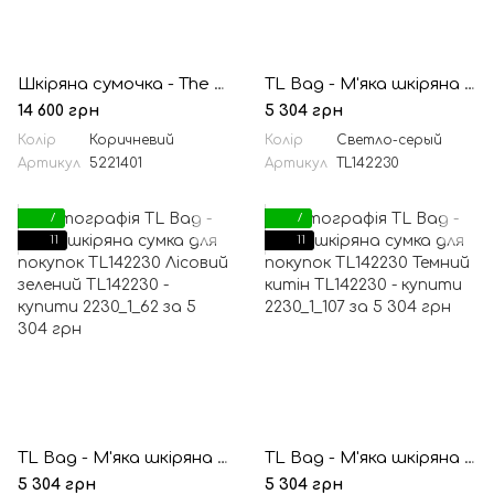
Шкіряна сумочка - The Betrothed - коричнева Time Resistance 5221401
TL Bag - М'яка шкіряна сумка для покупок TL142230 Світло -сірий
14 600 грн
5 304 грн
Колір
Коричневий
Колір
Светло-серый
Артикул
5221401
Артикул
TL142230
7
7
11
11
TL Bag - М'яка шкіряна сумка для покупок TL142230 Лісовий зелений
TL Bag - М'яка шкіряна сумка для покупок TL142230 Темний китін
5 304 грн
5 304 грн