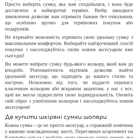
Просто виберіть сумку, яка вам сподобалася, і вона буде
доставлена в найкоротші терміни. Вибір швидкого
замовлення дозволяє вам отримати бажане без очікування,
що особливо зручно для термінових покупок або
подарунків.
Не втрачайте можливість отримати свою ідеальну сумку з
максимальним комфортом. Вибирайте найзручніший спосіб
покупки і насолоджуйтесь своїм новим аксесуаром вже
сьогодні!
Ви можете вибрати сумку будь-якого кольору, який вам до
вподоби. Різноманітність відтінків дозволяє знайти
ідеальний аксесуар, що підходить до вашого стилю та
настрою. Незалежно від того, чи віддаєте перевагу
класичним кольорам або яскравим акцентам, у нас є все,
щоб ви могли підкреслити свою індивідуальність. Оновіть
свій образ з улюбленим кольором і насолоджуйтесь новим
аксесуаром!
Де купити шкіряні сумки шопери
Кожна сумка – це не просто аксесуар, а справжній помічник
у вашому повсякденному житті. Перегляньте асортимент на
Krutatorba.com.ua і знайдіть свою ідеальну сумку-шопер, яка