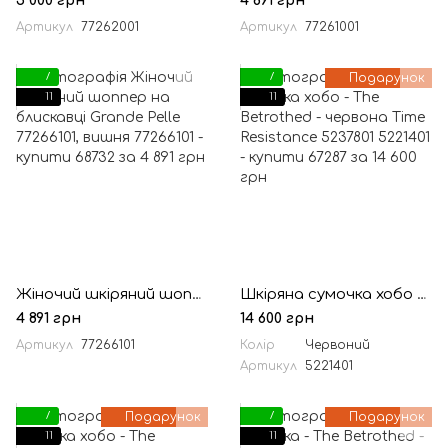
5 000 грн
4 891 грн
Артикул
77262001
Артикул
77261001
7
7
Подарунок
11
11
Жіночий шкіряний шоппер на блискавці Grande Pelle 77266101, вишня
Шкіряна сумочка хобо - The Betrothed - червона Time Resistance 5237801
4 891 грн
14 600 грн
Артикул
77266101
Колір
Червоний
Артикул
5221401
7
Подарунок
7
Подарунок
11
11