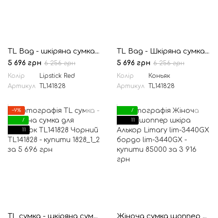
TL Bag - шкіряна сумка для покупок TL141828 Помада червона
TL Bag - Шкіряна сумка для покупок TL141828 COGNAC
5 696 грн
5 696 грн
6 256 грн
6 256 грн
Колір
Lipstick Red
Колір
Коньяк
Артикул
TL141828
Артикул
TL141828
−9%
7
7
11
11
TL сумка - шкіряна сумка для покупок TL141828 Чорний
Жіноча сумка шоппер шкіра Алькор Limary lim-3440GX бордо