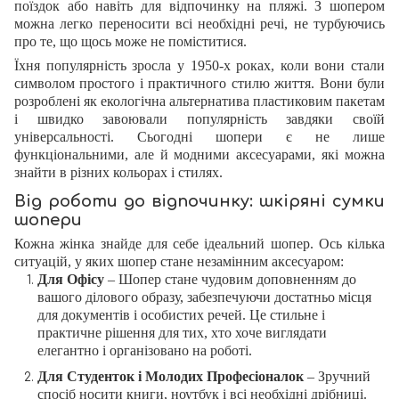
поїздок або навіть для відпочинку на пляжі. З шопером
можна легко переносити всі необхідні речі, не турбуючись
про те, що щось може не поміститися.
Їхня популярність зросла у 1950-х роках, коли вони стали
символом простого і практичного стилю життя. Вони були
розроблені як екологічна альтернатива пластиковим пакетам
і швидко завоювали популярність завдяки своїй
універсальності. Сьогодні шопери є не лише
функціональними, але й модними аксесуарами, які можна
знайти в різних кольорах і стилях.
Від роботи до відпочинку: шкіряні сумки
шопери
Кожна жінка знайде для себе ідеальний шопер. Ось кілька
ситуацій, у яких шопер стане незамінним аксесуаром:
Для Офісу
– Шопер стане чудовим доповненням до
вашого ділового образу, забезпечуючи достатньо місця
для документів і особистих речей. Це стильне і
практичне рішення для тих, хто хоче виглядати
елегантно і організовано на роботі.
Для Студенток і Молодих Професіоналок
– Зручний
спосіб носити книги, ноутбук і всі необхідні дрібниці.