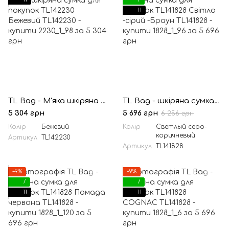
11
TL Bag - М'яка шкіряна сумка для покупок TL142230 Бежевий
TL Bag - шкіряна сумка для покупок TL141828 Світло -сірий -Браун
5 304 грн
5 696 грн
6 256 грн
Колір
Бежевий
Колір
Светлый серо-
коричневый
Артикул
TL142230
Артикул
TL141828
−9%
−9%
7
7
11
11