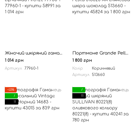
Жіночий шкіряний гаманець гірчичний Firenze 77960-1
Портмоне Grande Pelle Festa 513620 мм глянсова шкіра шоколад
1 014 грн
1 800 грн
Артикул
77960-1
Колір
Коричневий
Артикул
513660
−33%
7
7
11
11