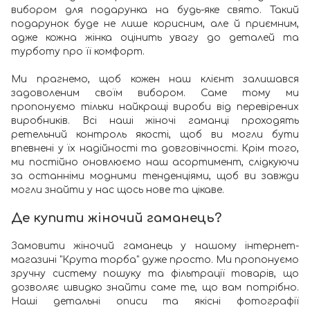
вибором для подарунка на будь-яке свято. Такий
подарунок буде не лише корисним, але й приємним,
адже кожна жінка оцінить увагу до деталей та
турботу про її комфорт.
Ми прагнемо, щоб кожен наш клієнт залишався
задоволеним своїм вибором. Саме тому ми
пропонуємо тільки найкращі вироби від перевірених
виробників. Всі наші жіночі гаманці проходять
ретельний контроль якості, щоб ви могли бути
впевнені у їх надійності та довговічності. Крім того,
ми постійно оновлюємо наш асортимент, слідкуючи
за останніми модними тенденціями, щоб ви завжди
могли знайти у нас щось нове та цікаве.
Де купити жіночий гаманець?
Замовити жіночий гаманець у нашому інтернет-
магазині "Крута торба" дуже просто. Ми пропонуємо
зручну систему пошуку та фільтрації товарів, що
дозволяє швидко знайти саме те, що вам потрібно.
Наші детальні описи та якісні фотографії