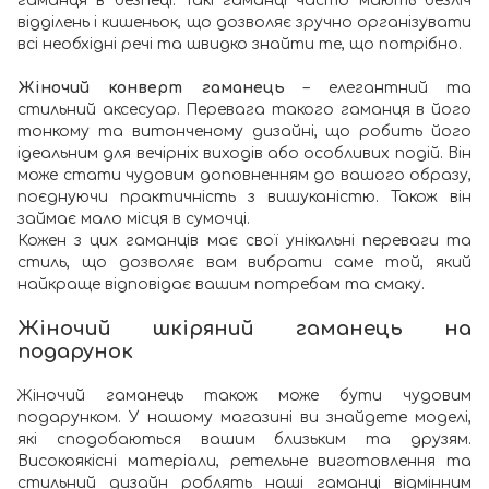
гаманця в безпеці. Такі гаманці часто мають безліч
відділень і кишеньок, що дозволяє зручно організувати
всі необхідні речі та швидко знайти те, що потрібно.
Жіночий конверт гаманець
– елегантний та
стильний аксесуар. Перевага такого гаманця в його
тонкому та витонченому дизайні, що робить його
ідеальним для вечірніх виходів або особливих подій. Він
може стати чудовим доповненням до вашого образу,
поєднуючи практичність з вишуканістю. Також він
займає мало місця в сумочці.
Кожен з цих гаманців має свої унікальні переваги та
стиль, що дозволяє вам вибрати саме той, який
найкраще відповідає вашим потребам та смаку.
Жіночий шкіряний гаманець на
подарунок
Жіночий гаманець також може бути чудовим
подарунком. У нашому магазині ви знайдете моделі,
які сподобаються вашим близьким та друзям.
Високоякісні матеріали, ретельне виготовлення та
стильний дизайн роблять наші гаманці відмінним