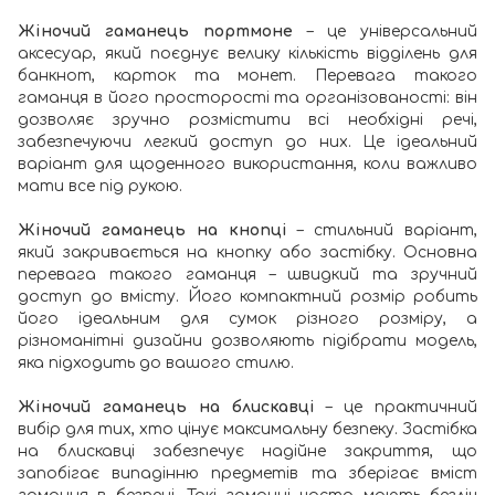
Жіночий гаманець портмоне
– це універсальний
аксесуар, який поєднує велику кількість відділень для
банкнот, карток та монет. Перевага такого
гаманця в його просторості та організованості: він
дозволяє зручно розмістити всі необхідні речі,
забезпечуючи легкий доступ до них. Це ідеальний
варіант для щоденного використання, коли важливо
мати все під рукою.
Жіночий гаманець на кнопці
– стильний варіант,
який закривається на кнопку або застібку. Основна
перевага такого гаманця – швидкий та зручний
доступ до вмісту. Його компактний розмір робить
його ідеальним для сумок різного розміру, а
різноманітні дизайни дозволяють підібрати модель,
яка підходить до вашого стилю.
Жіночий гаманець на блискавці
– це практичний
вибір для тих, хто цінує максимальну безпеку. Застібка
на блискавці забезпечує надійне закриття, що
запобігає випадінню предметів та зберігає вміст