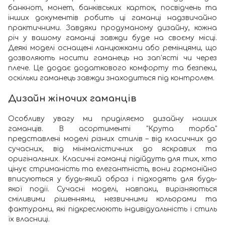
банкнот, монет, банківських карток, посвідчень та
інших документів робить ці гаманці надзвичайно
практичними. Завдяки продуманому дизайну, кожна
річ у вашому гаманці завжди буде на своєму місці.
Деякі моделі оснащені ланцюжками або ремінцями, що
дозволяють носити гаманець на зап’ясті чи через
плече. Це додає додаткового комфорту та безпеки,
оскільки гаманець завжди знаходиться під контролем.
Дизайн жіночих гаманців
Особливу увагу ми приділяємо дизайну наших
гаманців. В асортименті "Крута торба"
представлені моделі різних стилів – від класичних до
сучасних, від мінімалістичних до яскравих та
оригінальних. Класичні гаманці підійдуть для тих, хто
цінує стриманість та елегантність, вони гармонійно
вписуються у будь-який образ і підходять для будь-
якої події. Сучасні моделі, навпаки, вирізняються
сміливими рішеннями, незвичними кольорами та
фактурами, які підкреслюють індивідуальність і стиль
їх власниці.