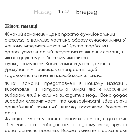
Назад
Вперед
1
з 47
Жіночі гаманці
Жіночий гаманець – це не просто функціональний
аксесуар, а важлива частина образу сучасної жінки. У
нашому інтернет-магазині "Крута торба" ми
пропонуємо широкий асортимент жіночих гаманців,
які поєднують у собі стиль, якість та
функціональність. Кожен гаманець створений з
урахуванням найвищих стандартів, щоб
задовольнити навіть найвибагливіші смаки.
Жіночі гаманці, представлені в нашому магазині,
виготовлені з натуральної шкіри, яка є класичним
вибором, який ніколи не виходить з моди. Вона додає
виробам елегантності та довговічності, зберігаючи
привабливий зовнішній вигляд протягом багатьох
років.
Функціональність наших жіночих гаманців дозволяє
зберігати всі необхідні речі в одному місці, зручно
організовуючи простір. Велика кількість відділень для