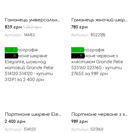
Гаманець універсальний Vintage 14683 Чорний
Гаманець жіночий шкіряний SULLIVAN 80221(8) оливкового кольору
839 грн
780 грн
1 253 грн
Артикул
14683
Артикул
80221(8)
7
7
11
11
Портмоне шкіряне Elegante, шоколад матовий Grande Pelle 514120
Портмоне червоне з хлястиком Grande Pelle 523160
2 400 грн
989 грн
Артикул
514120
Артикул
523160