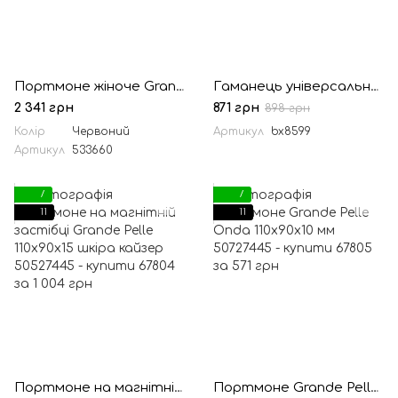
Портмоне жіноче Grande Pelle 533660 мм глянсова шкіра червона
Гаманець універсальний Bexhill bx8599 червоний
2 341 грн
871 грн
898 грн
Колір
Червоний
Артикул
bx8599
Артикул
533660
7
7
11
11
Портмоне на магнітній застібці Grande Pelle 110x90x15 шкіра кайзер
Портмоне Grande Pelle Onda 110х90х10 мм