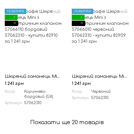
НОВИНКА
НОВИНКА
7
7
11
11
Шкіряний гаманець Mini з асиметричним клапаном 57066110 бордовий
Шкіряний гаманець Mini з асиметричним клапаном 57066010 червоний
1 241 грн
1 241 грн
Колір
Коричнево-
Колір
Червоний
бордовий (GX)
Артикул
57062310
Артикул
57062310
Показати ще 20 товарів