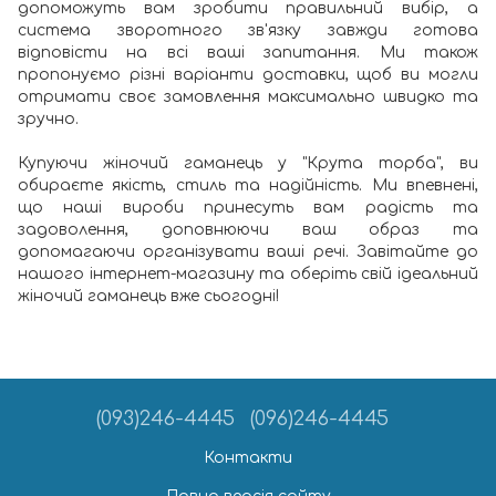
допоможуть вам зробити правильний вибір, а
система зворотного зв'язку завжди готова
відповісти на всі ваші запитання. Ми також
пропонуємо різні варіанти доставки, щоб ви могли
отримати своє замовлення максимально швидко та
зручно.
Купуючи жіночий гаманець у "Крута торба", ви
обираєте якість, стиль та надійність. Ми впевнені,
що наші вироби принесуть вам радість та
задоволення, доповнюючи ваш образ та
допомагаючи організувати ваші речі. Завітайте до
нашого інтернет-магазину та оберіть свій ідеальний
жіночий гаманець вже сьогодні!
(093)246-4445
(096)246-4445
Контакти