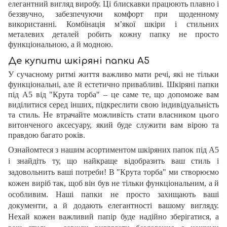
елегантний вигляд виробу. Ці блискавки працюють плавно і
беззвучно, забезпечуючи комфорт при щоденному
використанні. Комбінація м’якої шкіри і стильних
металевих деталей робить кожну папку не просто
функціональною, а й модною.
Де купити шкіряні папки А5
У сучасному ритмі життя важливо мати речі, які не тільки
функціональні, але й естетично привабливі. Шкіряні папки
під А5 від "Крута торба" – це саме те, що допоможе вам
виділитися серед інших, підкреслити свою індивідуальність
та стиль. Не втрачайте можливість стати власником цього
витонченого аксесуару, який буде служити вам вірою та
правдою багато років.
Ознайомтеся з нашим асортиментом шкіряних папок під А5
і знайдіть ту, що найкраще відобразить ваш стиль і
задовольнить ваші потреби! В "Крута торба" ми створюємо
кожен виріб так, щоб він був не тільки функціональним, а й
особливим. Наші папки не просто захищають ваші
документи, а й додають елегантності вашому вигляду.
Нехай кожен важливий папір буде надійно зберігатися, а