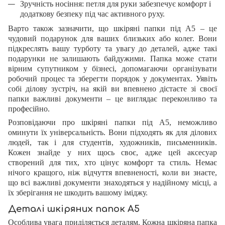
Зручність носіння:
петля для руки забезпечує комфорт і
додаткову безпеку під час активного руху.
Варто також зазначити, що шкіряні папки під А5 – це
чудовий подарунок для ваших близьких або колег. Вони
підкреслять вашу турботу та увагу до деталей, адже такі
подарунки не залишають байдужими. Папка може стати
вірним супутником у бізнесі, допомагаючи організувати
робочий процес та зберегти порядок у документах. Уявіть
собі ділову зустріч, на якій ви впевнено дістаєте зі своєї
папки важливі документи – це виглядає переконливо та
професійно.
Розповідаючи про шкіряні папки під А5, неможливо
оминути їх універсальність. Вони підходять як для ділових
людей, так і для студентів, художників, письменників.
Кожен знайде у них щось своє, адже цей аксесуар
створений для тих, хто цінує комфорт та стиль. Немає
нічого кращого, ніж відчуття впевненості, коли ви знаєте,
що всі важливі документи знаходяться у надійному місці, а
їх зберігання не шкодить вашому іміджу.
Деталі шкіряних папок А5
Особлива увага приділяється деталям. Кожна шкіряна папка