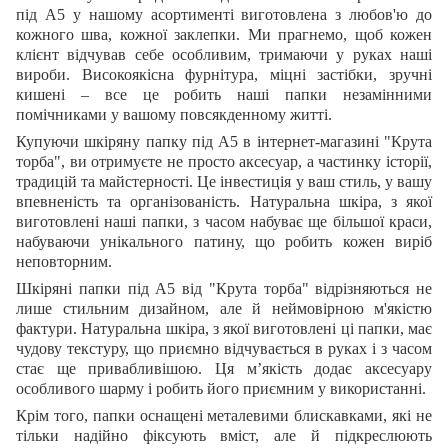
під А5 у нашому асортименті виготовлена з любов'ю до
кожного шва, кожної заклепки. Ми прагнемо, щоб кожен
клієнт відчував себе особливим, тримаючи у руках наші
вироби. Високоякісна фурнітура, міцні застібки, зручні
кишені – все це робить наші папки незамінними
помічниками у вашому повсякденному житті.
Купуючи шкіряну папку під А5 в інтернет-магазині "Крута
торба", ви отримуєте не просто аксесуар, а частинку історії,
традицій та майстерності. Це інвестиція у ваш стиль, у вашу
впевненість та організованість. Натуральна шкіра, з якої
виготовлені наші папки, з часом набуває ще більшої краси,
набуваючи унікального патину, що робить кожен виріб
неповторним.
Шкіряні папки під А5 від "Крута торба" відрізняються не
лише стильним дизайном, але й неймовірною м'якістю
фактури. Натуральна шкіра, з якої виготовлені ці папки, має
чудову текстуру, що приємно відчувається в руках і з часом
стає ще привабливішою. Ця м’якість додає аксесуару
особливого шарму і робить його приємним у використанні.
Крім того, папки оснащені металевими блискавками, які не
тільки надійно фіксують вміст, але й підкреслюють