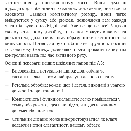
застосування у повсякденному житті. Вони ідеально
підходять для зберігання важливих документів, нотаток та
блокнотів. Завдяки компактному розміру, вони легко
вміщуються у сумку або рюкзак, дозволяючи вам завжди
мати під рукою необхідні речі. Але це ще не все! Завдяки
своєму стильному дизайну, ці папки можуть виконувати
роль клатча, додаючи вашому образу нотки елегантності та
вишуканості. Петля для руки забезпечує зручність носіння
та додаткову безпеку, дозволяючи вам тримати папку під
контролем навіть під час активного руху.
Основні переваги наших шкіряних папок під А5:
Високоякісна натуральна шкіра:
довговічна та
елегантна, яка з часом набирає унікального патину.
Ретельна обробка:
кожен шов і деталь виконані з увагою
до якості та довговічності.
Компактність і функціональність:
легко поміщається у
сумку або рюкзак, ідеально підходить для важливих
документів і нотаток.
Стильний дизайн:
може використовуватися як клатч,
додаючи нотки елегантності вашому образу.