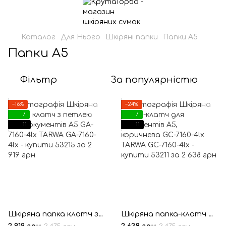
Каталог
Для Нього
Шкіряні папки
Папки А5
Папки А5
Фільтр
За популярністю
−16%
−24%
7
7
11
11
Шкіряна папка клатч з петлею для документів А5 GA-7160-4lx TARWA
Шкіряна папка-клатч для документів А5, коричнева GC-7160-4lx TARWA