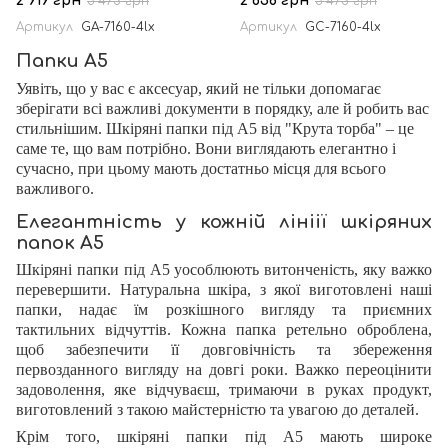
2 919 грн
2 638 грн
3 475 грн
3 475 грн
Артикул
GA-7160-4lx
Артикул
GC-7160-4lx
Папки А5
Уявіть, що у вас є аксесуар, який не тільки допомагає
зберігати всі важливі документи в порядку, але й робить вас
стильнішим. Шкіряні папки під А5 від "Крута торба" – це
саме те, що вам потрібно. Вони виглядають елегантно і
сучасно, при цьому мають достатньо місця для всього
важливого.
Елегантність у кожній лініії шкіряних
папок А5
Шкіряні папки під А5 уособлюють витонченість, яку важко
перевершити. Натуральна шкіра, з якої виготовлені наші
папки, надає їм розкішного вигляду та приємних
тактильних відчуттів. Кожна папка ретельно оброблена,
щоб забезпечити її довговічність та збереження
первозданного вигляду на довгі роки. Важко переоцінити
задоволення, яке відчуваєш, тримаючи в руках продукт,
виготовлений з такою майстерністю та увагою до деталей.
Крім того, шкіряні папки під А5 мають широке