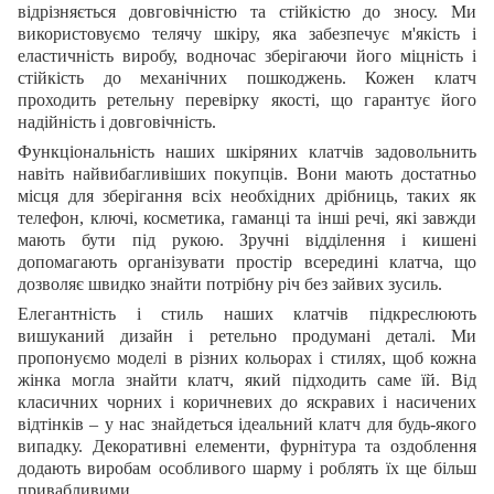
відрізняється довговічністю та стійкістю до зносу. Ми
використовуємо телячу шкіру, яка забезпечує м'якість і
еластичність виробу, водночас зберігаючи його міцність і
стійкість до механічних пошкоджень. Кожен клатч
проходить ретельну перевірку якості, що гарантує його
надійність і довговічність.
Функціональність наших шкіряних клатчів задовольнить
навіть найвибагливіших покупців. Вони мають достатньо
місця для зберігання всіх необхідних дрібниць, таких як
телефон, ключі, косметика, гаманці та інші речі, які завжди
мають бути під рукою. Зручні відділення і кишені
допомагають організувати простір всередині клатча, що
дозволяє швидко знайти потрібну річ без зайвих зусиль.
Елегантність і стиль наших клатчів підкреслюють
вишуканий дизайн і ретельно продумані деталі. Ми
пропонуємо моделі в різних кольорах і стилях, щоб кожна
жінка могла знайти клатч, який підходить саме їй. Від
класичних чорних і коричневих до яскравих і насичених
відтінків – у нас знайдеться ідеальний клатч для будь-якого
випадку. Декоративні елементи, фурнітура та оздоблення
додають виробам особливого шарму і роблять їх ще більш
привабливими.