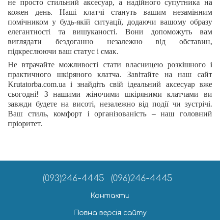
не просто стильний аксесуар, а надійного супутника на
кожен день. Наші клатчі стануть вашим незамінним
помічником у будь-якій ситуації, додаючи вашому образу
елегантності та вишуканості. Вони допоможуть вам
виглядати бездоганно незалежно від обставин,
підкреслюючи ваш статус і смак.
Не втрачайте можливості стати власницею розкішного і
практичного шкіряного клатча. Завітайте на наш сайт
Krutatorba.com.ua і знайдіть свій ідеальний аксесуар вже
сьогодні! З нашими жіночими шкіряними клатчами ви
завжди будете на висоті, незалежно від події чи зустрічі.
Ваш стиль, комфорт і організованість – наш головний
пріоритет.
(093)246-4445
(096)246-4445
Контакти
Повна версія сайту