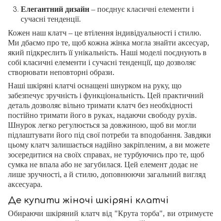
Елегантний дизайн
– поєднує класичні елементи і
сучасні тенденції.
Кожен наш клатч – це втілення індивідуальності і стилю.
Ми дбаємо про те, щоб кожна жінка могла знайти аксесуар,
який підкреслить її унікальність. Наші моделі поєднують в
собі класичні елементи і сучасні тенденції, що дозволяє
створювати неповторні образи.
Наші шкіряні клатчі оснащені шнурком на руку, що
забезпечує зручність і функціональність. Цей практичний
деталь дозволяє вільно тримати клатч без необхідності
постійно тримати його в руках, надаючи свободу рухів.
Шнурок легко регулюється за довжиною, щоб ви могли
підлаштувати його під свої потреби та вподобання. Завдяки
цьому клатч залишається надійно закріпленим, а ви можете
зосередитися на своїх справах, не турбуючись про те, щоб
сумка не впала або не загубилася. Цей елемент додає не
лише зручності, а й стилю, доповнюючи загальний вигляд
аксесуара.
Де купити жіночі шкіряні клатчі
Обираючи шкіряний клатч від "Крута торба", ви отримуєте