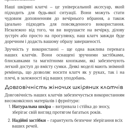
Наші шкіряні клатчі – це універсальний аксесуар, який
підходить для будь-якої ситуації. Вони можуть стати
чудовим доповненням до вечірнього вбрання, а також
ідеально підходять для повсякденного використання.
Незалежно від того, чи ви вирушаєте на вечірку, ділову
зустріч або просто на прогулянку, наш клатч завжди буде
доречним і додасть вашому образу завершеності.
Зручність у використанні – ще одна важлива перевага
наших клатчів. Вони оснащені зручними застібками,
блискавками та магнітними кнопками, які забезпечують
легкий доступ до вмісту сумки. Деякі моделі мають знімний
ремінець, що дозволяє носити клатч як у руках, так і на
плечі, в залежності від ваших уподобань.
Довговічність жіночих шкіряних клатчів
Довговічність наших клатчів забезпечується використанням
високоякісних матеріалів і фурнітури:
Натуральна шкіра
– витривала і стійка до зносу,
зберігає свій вигляд протягом багатьох років.
Надійні застібки
– гарантують безпечне зберігання всіх
ваших речей.