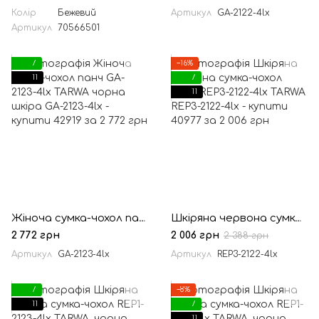
Колір
Бежевий
Артикул
GA-2122-4lx
Артикул
70566501
7
−16%
11
7
11
Жіноча сумка-чохол панч GA-2123-4lx TARWA чорна шкіра
Шкіряна червона сумка-чохол панч REP3-2122-4lx TARWA
2 772 грн
2 006 грн
2 388 грн
Артикул
GA-2123-4lx
Артикул
REP3-2122-4lx
7
−8%
11
7
11