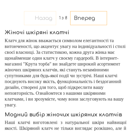
Назад
Вперед
1
з 8
Жіночі шкіряні клатчі
Клатч для жінок вважається символом елегантності та
витонченості, що акцентує увагу на індивідуальності і стилі
своєї власниці. За статистикою, кожна друга жінка має
щонайменше один клатч у своєму гардеробі. В інтернет-
магазині "Крута торба" ви знайдете широкий асортимент
жіночих шкіряних клатчів, які стануть незамінними
супутниками для будь-якої події чи зустрічі. Наші клатчі
поєднують високу якість, функціональність і бездоганний
дизайн, створені для того, щоб підкреслити вашу
неповторність. Ознайомтеся з нашими шкіряними
клатчами, і ви зрозумієте, чому вони заслуговують на вашу
увагу.
Модний вибір жіночих шкіряних клатчів
Наші клатчі виготовлені з натуральної шкіри найвищої
якості. Шкіряний клатч не тільки виглядає розкішно, але й