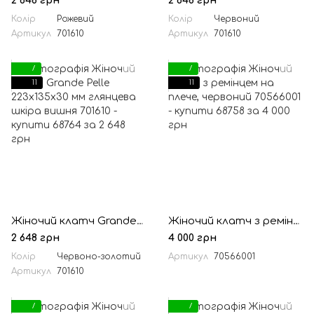
2 648 грн
2 648 грн
Колір
Рожевий
Колір
Червоний
Артикул
701610
Артикул
701610
7
7
11
11
Жіночий клатч Grande Pelle 223х135х30 мм глянцева шкіра вишня
Жіночий клатч з ремінцем на плече, червоний
2 648 грн
4 000 грн
Колір
Червоно-золотий
Артикул
70566001
Артикул
701610
7
7