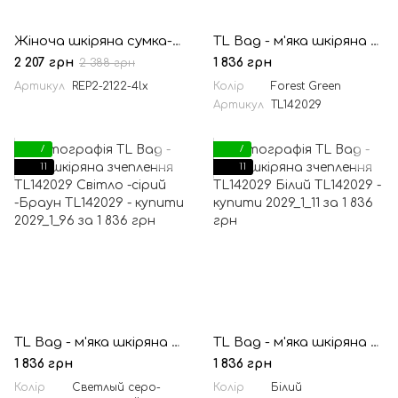
Жіноча шкіряна сумка-чохол REP2-2122-4lx TARWA, руда
TL Bag - м'яка шкіряна зчеплення TL142029 Лісовий зелений
2 207 грн
1 836 грн
2 388 грн
Артикул
REP2-2122-4lx
Колір
Forest Green
Артикул
TL142029
7
7
11
11
TL Bag - м'яка шкіряна зчеплення TL142029 Світло -сірий -Браун
TL Bag - м'яка шкіряна зчеплення TL142029 Білий
1 836 грн
1 836 грн
Колір
Светлый серо-
Колір
Білий