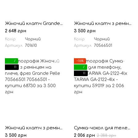
Жіночий клатч Grande Pelle 223х135х30 мм глянцева шкіра чорний
Жіночий клатч з ремінцем на плече, чорний Grande Pelle 70561001
2 648 грн
3 500 грн
Колір
Чорний
Колір
Чорний
Артикул
701610
Артикул
70566501
7
−16%
11
7
11
Жіночий клатч з ремінцем на плече, фрез Grande Pelle 70566501
Сумка-чохол для телефону, панч TARWA GA-2122-4lx TARWA
3 500 грн
2 006 грн
2 388 грн