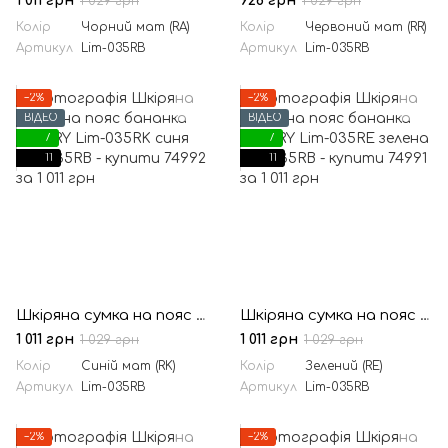
1 011 грн
928 грн
1 029 грн
1 029 грн
Колір
Чорний мат (RA)
Колір
Червоний мат (RR)
Артикул
Lim-035RB
Артикул
Lim-035RB
−2%
−2%
ВІДЕО
ВІДЕО
7
7
11
11
Шкіряна сумка на пояс бананка LIMARY Lim-035RK синя
Шкіряна сумка на пояс бананка LIMARY Lim-035RE зелена
1 011 грн
1 011 грн
1 029 грн
1 029 грн
Колір
Синій мат (RK)
Колір
Зелений (RE)
Артикул
Lim-035RB
Артикул
Lim-035RB
−2%
−2%