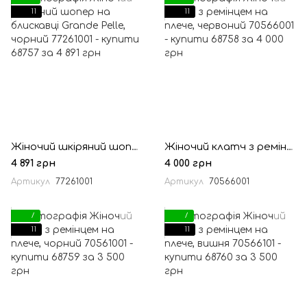
11
11
Жіночий шкіряний шопер на блискавці Grande Pelle, чорний
Жіночий клатч з ремінцем на плече, червоний
4 891 грн
4 000 грн
Артикул
77261001
Артикул
70566001
7
7
11
11