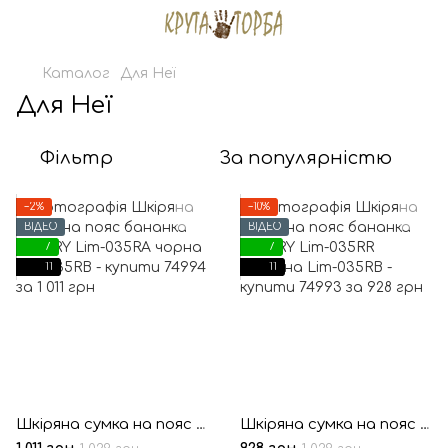
Каталог
Для Неї
Для Неї
Фільтр
За популярністю
−2%
−10%
ВІДЕО
ВІДЕО
7
7
11
11
Шкіряна сумка на пояс бананка LIMARY Lim-035RA чорна
Шкіряна сумка на пояс бананка LIMARY Lim-035RR червона