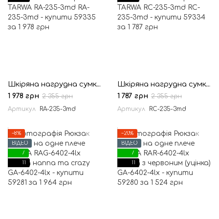
Шкіряна нагрудна сумка, рюкзак-слінг із кінської шкіри TARWA RA-235-3md
Шкіряна нагрудна сумка, сумка-слінг із кінської шкіри TARWA RC-235-3md
1 978 грн
1 787 грн
2 355 грн
2 355 грн
Артикул
RA-235-3md
Артикул
RC-235-3md
−8%
−20%
ВІДЕО
ВІДЕО
7
7
11
11