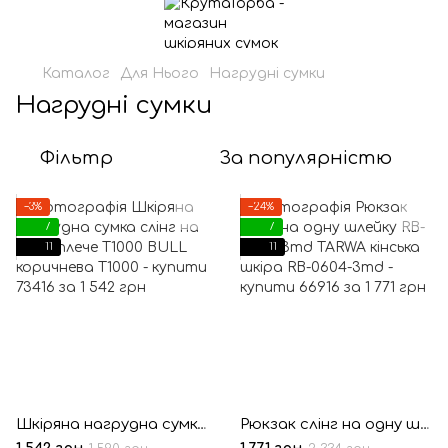
Каталог
Для Нього
Нагрудні сумки
Нагрудні сумки
Фільтр
За популярністю
−3%
−24%
7
7
11
11
Шкіряна нагрудна сумка слінг на одне плече T1000 BULL коричнева
Рюкзак слінг на одну шлейку RB-0604-3md TARWA кінська шкіра