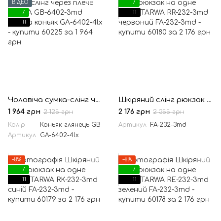
ВІДЕО
7
7
11
11
Чоловіча сумка-слінг через плече TARWA GB-6402-3md Наппа коньяк
Шкіряний слінг рюкзак на одне плече TARWA RR-232-3md червоний
1 964 грн
2 176 грн
2 125 грн
2 355 грн
Колір
Коньяк глянець GB
Артикул
FA-232-3md
Артикул
GA-6402-4lx
−8%
−8%
7
7
11
11