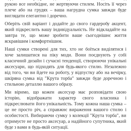
рукою все необхідне, не жертвуючи стилем. Носіть її через
плече або на грудях – ваша нагрудна сумка завжди буде
виглядати елегантно і доречно.
Оберіть свій варіант і додайте до свого гардеробу акцент,
який підкреслить вашу індивідуальність. Не відкладайте на
завтра те, що може зробити ваше сьогоднішнє життя
яскравішим і комфортнішим.
Наші сумки створені для тих, хто не боїться виділятися і
хоче залишатися на піку моди. Вони поєднують у собі
класичний дизайн і сучасні тенденції, створюючи унікальні
аксесуари, що підходять для будь-якого стилю. Незалежно
від того, чи ви йдете на роботу, у відпустку або на вечірку,
шкіряна сумка від "Крута торба" завжди буде доречною і
стильною деталлю вашого образу.
Ми віримо, що кожен аксесуар має розповідати свою
історію, відображати характер свого власника і
підкреслювати його унікальність. Тому кожна наша сумка –
це не просто річ, а справжнє вираження вашого стилю і
особистості. Вибираючи сумку з колекції "Крута торба", ви
отримуєте не просто аксесуар, а надійного супутника, який
буде з вами в будь-якій ситуації.