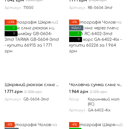
1 542 грн
1 771 грн
1 590 грн
2 334 грн
Артикул
T1000
Артикул
RB-0604-3md
−24%
−8%
7
ВІДЕО
11
7
11
Шкіряний рюкзак слінг рюкзак на одну шлейку GB-0604-3md TARWA
Чоловіча сумка слінг через плече TARWA RC-6402-3md крейзі хорс
1 771 грн
1 964 грн
2 334 грн
2 125 грн
Артикул
GB-0604-3md
Колір
Коричневий мат
(RC)
Артикул
GA-6402-4lx
−8%
−8%