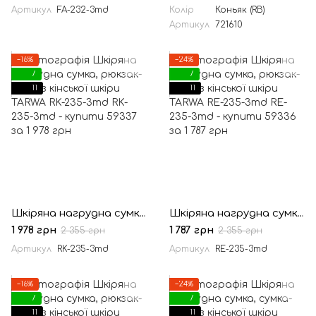
Артикул
FA-232-3md
Колір
Коньяк (RB)
Артикул
721610
−16%
−24%
7
7
11
11
Шкіряна нагрудна сумка, рюкзак-слінг із кінської шкіри TARWA RK-235-3md
Шкіряна нагрудна сумка, рюкзак-слінг із кінської шкіри TARWA RE-235-3md
1 978 грн
1 787 грн
2 355 грн
2 355 грн
Артикул
RK-235-3md
Артикул
RE-235-3md
−16%
−24%
7
7
11
11