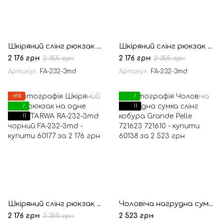
Шкіряний слінг рюкзак на одне плече TARWA RK-232-3md синій
Шкіряний слінг рюкзак на одне плече TARWA RE-232-3md зелений
2 176 грн
2 176 грн
2 355 грн
2 355 грн
Артикул
FA-232-3md
Артикул
FA-232-3md
−8%
7
7
11
11
Шкіряний слінг рюкзак на одне плече TARWA RA-232-3md чорний
Чоловіча нагрудна сумка слінг кобура Grande Pelle 721623
2 176 грн
2 523 грн
2 355 грн