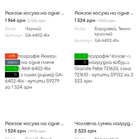
Рюкзак косуха на одне плече TARWA RAG-6402-4lx чорна наппа та crazy
Рюкзак косуха на одне плече TARWA RAR-6402-4lx чорна з червоним (уцінка)
1 964 грн
1 524 грн
2 125 грн
1 905 грн
Колір
Чорний
Колір
Бордовый, Темно-
красный
Артикул
GA-6402-4lx
Артикул
GA-6402-4lx
−20%
7
ВІДЕО
11
7
11
Рюкзак косуха на одне плече TARWA RAK-6402-4lx чорна з синім (уцінка)
Чоловіча сумка нагрудна кобура Grande Pelle 721620, слінг
1 524 грн
2 523 грн
1 905 грн