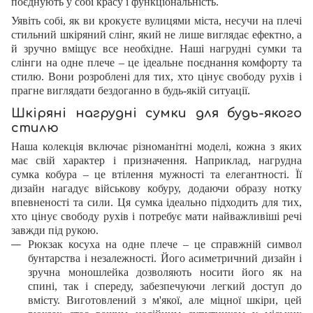
поєднують у собі красу і функціональність.
Уявіть собі, як ви крокуєте вулицями міста, несучи на плечі
стильний шкіряний слінг, який не лише виглядає ефектно, а
й зручно вміщує все необхідне. Наші нагрудні сумки та
слінги на одне плече – це ідеальне поєднання комфорту та
стилю. Вони розроблені для тих, хто цінує свободу рухів і
прагне виглядати бездоганно в будь-якій ситуації.
Шкіряні нагрудні сумки для будь-якого
стилю
Наша колекція включає різноманітні моделі, кожна з яких
має свій характер і призначення. Наприклад, нагрудна
сумка кобура – це втілення мужності та елегантності. Її
дизайн нагадує військову кобуру, додаючи образу нотку
впевненості та сили. Ця сумка ідеально підходить для тих,
хто цінує свободу рухів і потребує мати найважливіші речі
завжди під рукою.
Рюкзак косуха на одне плече – це справжній символ
бунтарства і незалежності. Його асиметричний дизайн і
зручна моношлейка дозволяють носити його як на
спині, так і спереду, забезпечуючи легкий доступ до
вмісту. Виготовлений з м'якої, але міцної шкіри, цей