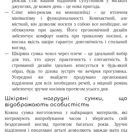
рюкзак стає вашим надійним супутником у міських
джунглях, де кожен день – це нова пригода.
Слінг міні-рюкзак на моношлейці – це втілення
мінімалізму і функціональності. Компактний, але
місткий, він дозволяє носити з собою все необхідне, не
обтяжуючи при цьому. Його ергономічний дизайн
забезпечує комфорт навіть при тривалому носінні, а
висока якість шкіри гарантує довговічність і стильний
вигляд.
Шкіряна сумка чохол через плече – це ідеальний вибір
для тих, хто цінує практичність і елегантність. Її
стриманий дизайн ідеально вписується в будь-який
образ, будь то ділова зустріч чи вечірня прогулянка.
Усередині ви знайдете продумано організовані
відділення для всіх необхідних речей, а міцний ремінь
забезпечує зручне носіння протягом усього дня.
Шкіряні нагрудні сумки, що
відображають особистість
Кожна сумка виготовлена з найкращих матеріалів, які
витримують випробування часом і зберігають свій
бездоганний вигляд протягом багатьох років. Зручні
відділення і продумані деталі дозволяють завжди мати під