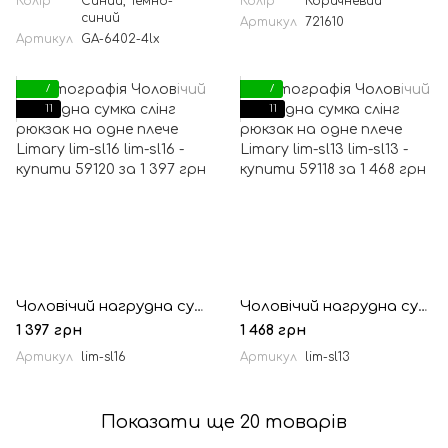
Колір
Синий, Темно-
Колір
Коричневий
синий
Артикул
721610
Артикул
GA-6402-4lx
7
7
11
11
Чоловічий нагрудна сумка слінг рюкзак на одне плече Limary lim-sl16
Чоловічий нагрудна сумка слінг рюкзак на одне плече Limary lim-sl13
1 397 грн
1 468 грн
Артикул
lim-sl16
Артикул
lim-sl13
Показати ще 20 товарів