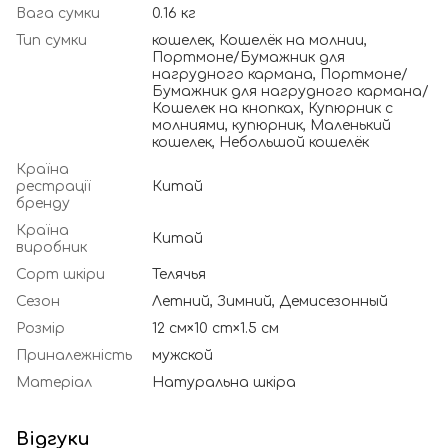
Вага сумки
0.16 кг
Тип сумки
кошелек, Кошелёк на молнии,
Портмоне/Бумажник для
нагрудного кармана, Портмоне/
Бумажник для нагрудного кармана/
Кошелек на кнопках, Купюрник с
молниями, купюрник, Маленький
кошелек, Небольшой кошелёк
Країна
рестрації
Китай
бренду
Країна
Китай
виробник
Сорт шкіри
Телячья
Сезон
Летний, Зимний, Демисезонный
Розмір
12 см×10 cm×1.5 см
Приналежність
мужской
Матеріал
Натуральна шкіра
Відгуки