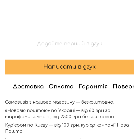
Додайте перший відгук
Написати відгук
Доставка
Оплата
Гарантія
Поверн
Самовивіз з нашого магазину — безкоштовно.
«Нововю поштою» по Україні — від 80 грн за
тарифами компанії, від 2500 грн безкоштовно
Кур'єром по Києву — від 100 грн, кур'єр компанії Нова
Пошта