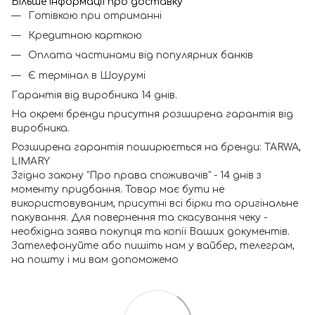
Більше інформації про доставку
Готівкою при отриманні
Кредитною карткою
Оплата частинами від популярних банків
Є термінал в Шоурумі
Гарантія від виробника 14 днів.
На окремі бренди присутня розширена гарантія від
виробника.
Розширена гарантія поширюється на бренди: TARWA,
LIMARY
Згідно закону "Про права споживачів" - 14 днів з
моменту придбання. Товар має бути не
використовуваним, присутні всі бірки та оригінальне
пакування. Для повернення та скасування чеку -
необхідна заява покупця та копії Ваших документів.
Зателефонуйте або пишіть нам у вайбер, телеграм,
на пошту і ми вам допоможемо