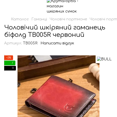
Каталог
Гаманці
Чоловічі портмоне
Чоловічі пор
Чоловічий шкіряний гаманець
біфолд TB005R червоний
Артикул:
TB005R
Написати відгук
−3%
7
11