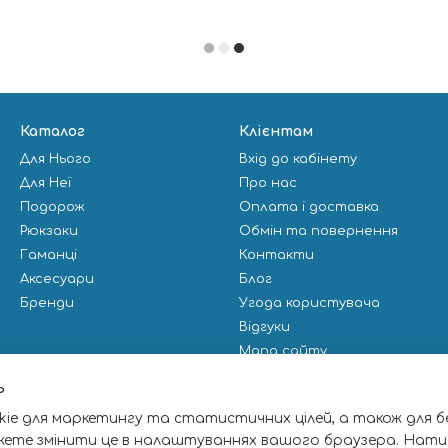
Каталог
Клієнтам
Для Нього
Вхід до кабінету
Для Неї
Про нас
Подорож
Оплата і доставка
Рюкзаки
Обмін та повернення
Гаманці
Контакти
Аксесуари
Блог
Бренди
Угода користувача
Відгуки
Мапа сайту
Публічна оферта
ь
ie для маркетингу та статистичних цілей, а також для б
Ми в соцмережах
жете змінити це в налаштуваннях вашого браузера. Нати