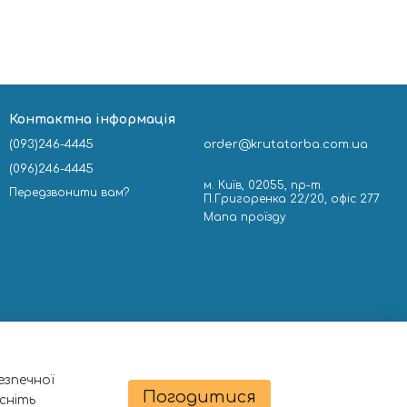
Контактна інформація
(093)246-4445
order@krutatorba.com.ua
(096)246-4445
м. Київ, 02055, пр-т.
Передзвонити вам?
П.Григоренка 22/20, офіс 277
Мапа проїзду
езпечної
Погодитися
сніть