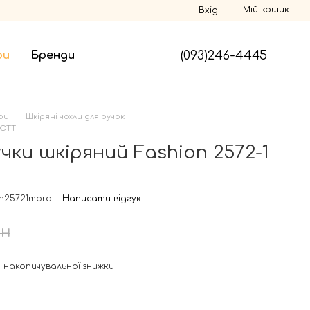
Мій кошик
Вхід
(093)246-4445
ри
Бренди
ри
Шкіряні чохли для ручок
ROTTI
чки шкіряний Fashion 2572-1
on25721moro
Написати відгук
рн
 накопичувальної знижки