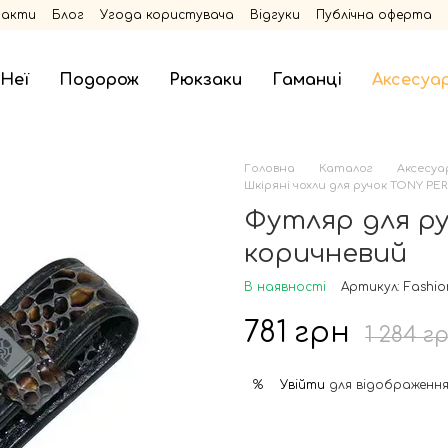
такти
Блог
Угода користувача
Відгуки
Публічна оферта
 Неї
Подорож
Рюкзаки
Гаманці
Аксесуа
Головна
Каталог
Аксесуа
Шкіряні чохли для ручок TONY PE
Футляр для ру
коричневий
В наявності
Артикул: Fashi
781 грн
1 284 г
Увійти
для відображення
%