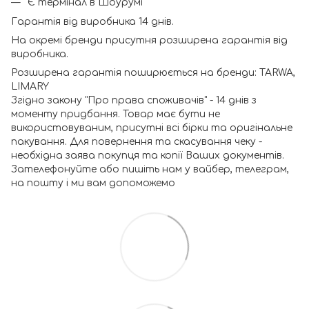
Є термінал в Шоурумі
Гарантія від виробника 14 днів.
На окремі бренди присутня розширена гарантія від
виробника.
Розширена гарантія поширюється на бренди: TARWA,
LIMARY
Згідно закону "Про права споживачів" - 14 днів з
моменту придбання. Товар має бути не
використовуваним, присутні всі бірки та оригінальне
пакування. Для повернення та скасування чеку -
необхідна заява покупця та копії Ваших документів.
Зателефонуйте або пишіть нам у вайбер, телеграм,
на пошту і ми вам допоможемо