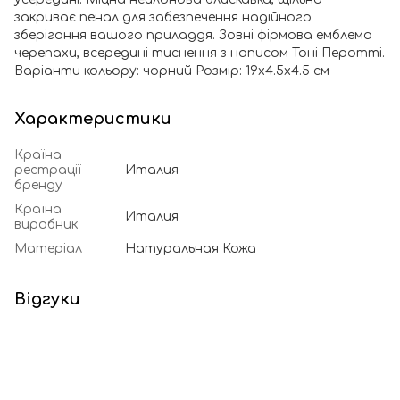
закриває пенал для забезпечення надійного
зберігання вашого приладдя. Зовні фірмова емблема
черепахи, всередині тиснення з написом Тоні Перотті.
Варіанти кольору: чорний Розмір: 19х4.5х4.5 см
Характеристики
Країна
рестрації
Италия
бренду
Країна
Италия
виробник
Матеріал
Натуральная Кожа
Відгуки