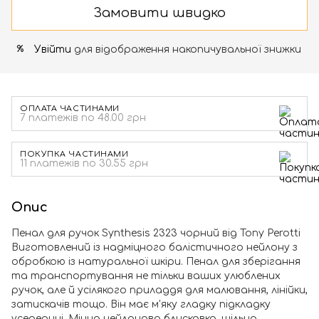
Замовити швидко
Увійти
для відображення накопичувальної знижки
%
ОПЛАТА ЧАСТИНАМИ
7 платежів по 48.00 грн
ПОКУПКА ЧАСТИНАМИ
11 платежів по 30.55 грн
Опис
Пенал для ручок Synthesis 2323 чорний від Tony Perotti
Виготовлений із надміцного балістичного нейлону з
обробкою із натуральної шкіри. Пенал для зберігання
та транспортування не тільки ваших улюблених
ручок, але й усілякого приладдя для малювання, лінійки,
затискачів тощо. Він має м'яку гладку підкладку
усередині. Міцна нейлонова блискавка, щільно