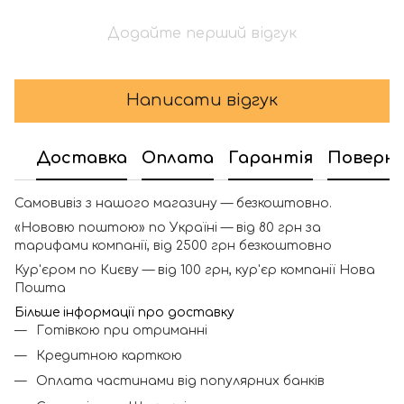
Додайте перший відгук
Написати відгук
Доставка
Оплата
Гарантія
Поверн
Самовивіз з нашого магазину — безкоштовно.
«Нововю поштою» по Україні — від 80 грн за
тарифами компанії, від 2500 грн безкоштовно
Кур'єром по Києву — від 100 грн, кур'єр компанії Нова
Пошта
Більше інформації про доставку
Готівкою при отриманні
Кредитною карткою
Оплата частинами від популярних банків