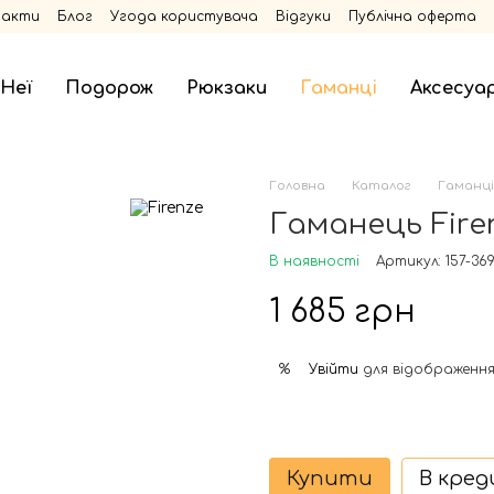
такти
Блог
Угода користувача
Відгуки
Публічна оферта
 Неї
Подорож
Рюкзаки
Гаманці
Аксесуа
Головна
Каталог
Гаманці
Гаманець Fire
В наявності
Артикул: 157-36
1 685 грн
Увійти
для відображення
%
Купити
В кре