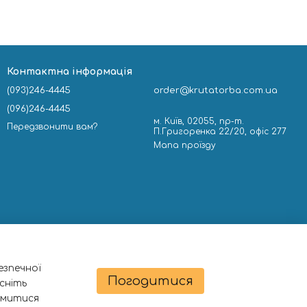
Контактна інформація
(093)246-4445
order@krutatorba.com.ua
(096)246-4445
м. Київ, 02055, пр-т.
Передзвонити вам?
П.Григоренка 22/20, офіс 277
Мапа проїзду
езпечної
Погодитися
сніть
омитися