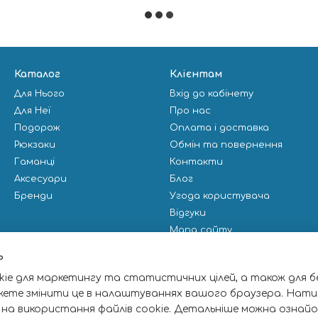
Каталог
Клієнтам
Для Нього
Вхід до кабінету
Для Неї
Про нас
Подорож
Оплата і доставка
Рюкзаки
Обмін та повернення
Гаманці
Контакти
Аксесуари
Блог
Бренди
Угода користувача
Відгуки
Мапа сайту
Публічна оферта
ь
ie для маркетингу та статистичних цілей, а також для б
Ми в соцмережах
жете змінити це в налаштуваннях вашого браузера. Нати
 на використання файлів cookie. Детальніше можна ознай