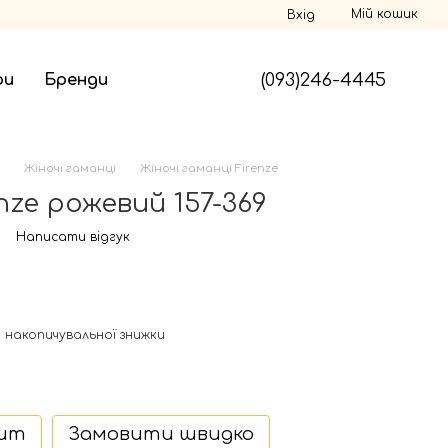
Мій кошик
Вхід
(093)246-4445
ри
Бренди
Жіночі гаманці
Жіночі гаманці Firenze
nze рожевий 157-369
9
Написати відгук
 накопичувальної знижки
дит
Замовити швидко