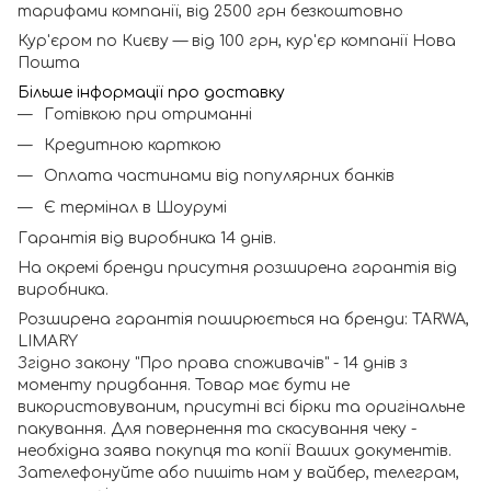
тарифами компанії, від 2500 грн безкоштовно
Кур'єром по Києву — від 100 грн, кур'єр компанії Нова
Пошта
Більше інформації про доставку
Готівкою при отриманні
Кредитною карткою
Оплата частинами від популярних банків
Є термінал в Шоурумі
Гарантія від виробника 14 днів.
На окремі бренди присутня розширена гарантія від
виробника.
Розширена гарантія поширюється на бренди: TARWA,
LIMARY
Згідно закону "Про права споживачів" - 14 днів з
моменту придбання. Товар має бути не
використовуваним, присутні всі бірки та оригінальне
пакування. Для повернення та скасування чеку -
необхідна заява покупця та копії Ваших документів.
Зателефонуйте або пишіть нам у вайбер, телеграм,