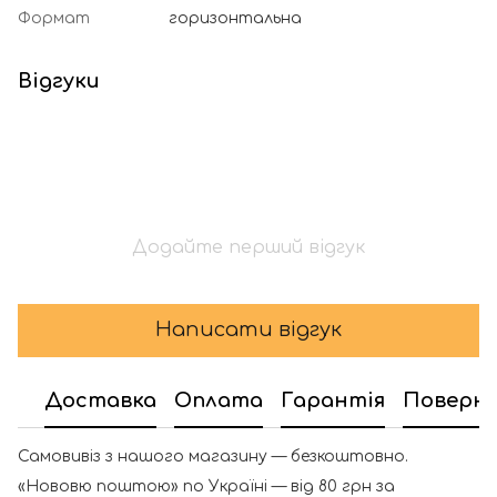
Формат
горизонтальна
Відгуки
Додайте перший відгук
Написати відгук
Доставка
Оплата
Гарантія
Поверн
Самовивіз з нашого магазину — безкоштовно.
«Нововю поштою» по Україні — від 80 грн за