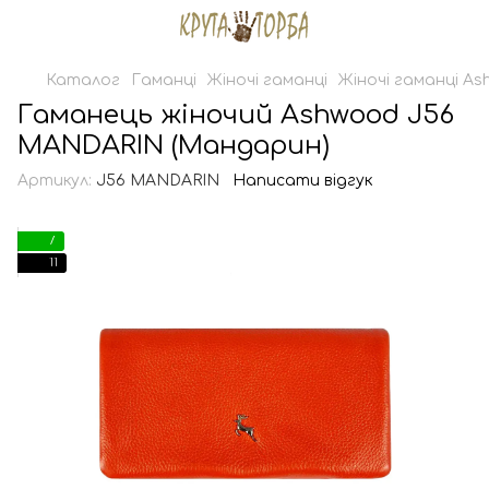
Каталог
Гаманці
Жіночі гаманці
Жіночі гаманці A
Гаманець жіночий Ashwood J56
MANDARIN (Мандарин)
Артикул:
J56 MANDARIN
Написати відгук
7
11