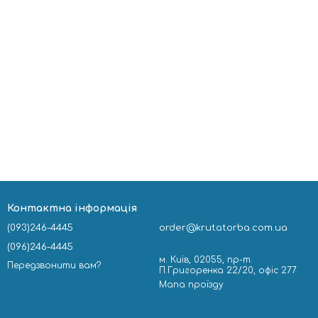
Контактна інформація
(093)246-4445
order@krutatorba.com.ua
(096)246-4445
м. Київ, 02055, пр-т.
Передзвонити вам?
П.Григоренка 22/20, офіс 277
Мапа проїзду