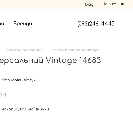
Мій кошик
Вхід
(093)246-4445
ри
Бренди
Чоловічі портмоне
Чоловічі портмоне Vintage
ерсальний Vintage 14683
Написати відгук
рн
 накопичувальної знижки