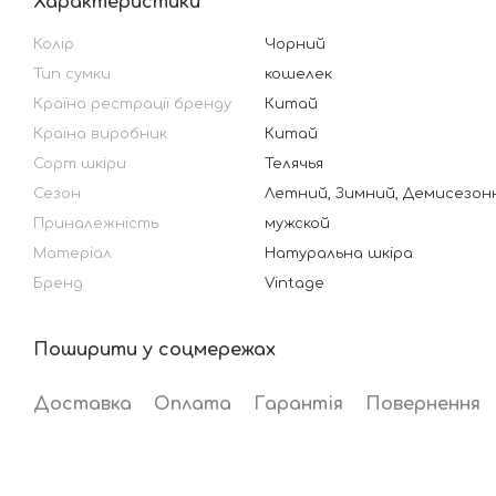
Характеристики
Колір
Чорний
Тип сумки
кошелек
Країна рестрації бренду
Китай
Країна виробник
Китай
Сорт шкіри
Телячья
Сезон
Летний, Зимний, Демисезон
Приналежність
мужской
Матеріал
Натуральна шкіра
Бренд
Vintage
Поширити у соцмережах
Доставка
Оплата
Гарантія
Повернення