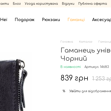
такти
Блог
Угода користувача
Відгуки
Публічна оферта
 Неї
Подорож
Рюкзаки
Гаманці
Аксесуа
Головна
Каталог
Гаманці
Гаманець унів
Чорний
В наявності
Артикул: 14683
839 грн
1 253 г
Увійти
для відображення
%