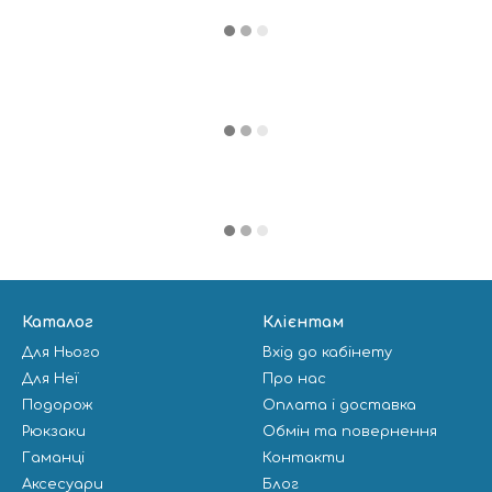
Каталог
Клієнтам
Для Нього
Вхід до кабінету
Для Неї
Про нас
Подорож
Оплата і доставка
Рюкзаки
Обмін та повернення
Гаманці
Контакти
Аксесуари
Блог