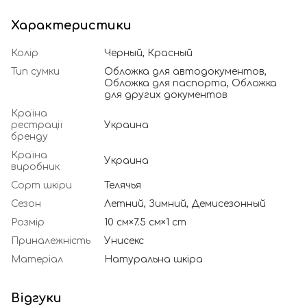
Характеристики
Колір
Черный, Красный
Тип сумки
Обложка для автодокументов,
Обложка для паспорта, Обложка
для других документов
Країна
рестрації
Украина
бренду
Країна
Украина
виробник
Сорт шкіри
Телячья
Сезон
Летний, Зимний, Демисезонный
Розмір
10 см×7.5 см×1 cm
Приналежність
Унисекс
Матеріал
Натуральна шкіра
Відгуки