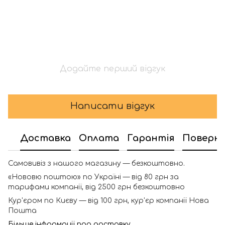
Додайте перший відгук
Написати відгук
Доставка
Оплата
Гарантія
Поверн
Самовивіз з нашого магазину — безкоштовно.
«Нововю поштою» по Україні — від 80 грн за
тарифами компанії, від 2500 грн безкоштовно
Кур'єром по Києву — від 100 грн, кур'єр компанії Нова
Пошта
Більше інформації про доставку