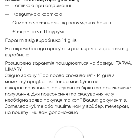
Готівкою при отриманні
Кредитною карткою
Оплата частинами від популярних банків
Є термінал в Шоурумі
Гарантія від виробника 14 днів.
На окремі бренди присутня розширена гарантія від
виробника.
Розширена гарантія поширюється на бренди: TARWA,
LIMARY
Згідно закону "Про права споживачів" - 14 днів з
моменту придбання. Товар має бути не
використовуваним, присутні всі бірки та оригінальне
пакування. Для повернення та скасування чеку -
необхідна заява покупця та копії Ваших документів.
Зателефонуйте або пишіть нам у вайбер, телеграм,
на пошту і ми вам допоможемо