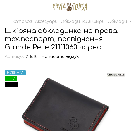
Каталог
Аксесуари
Обкладинки зі шкіри
Обкладинк
Шкіряна обкладинка на права,
тех.паспорт, посвідчення
Grande Pelle 21111060 чорна
Артикул:
211610
Написати відгук
НОВИНКА
7
11