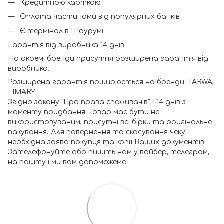
Кредитною карткою
Оплата частинами від популярних банків
Є термінал в Шоурумі
Гарантія від виробника 14 днів.
На окремі бренди присутня розширена гарантія від
виробника.
Розширена гарантія поширюється на бренди: TARWA,
LIMARY
Згідно закону "Про права споживачів" - 14 днів з
моменту придбання. Товар має бути не
використовуваним, присутні всі бірки та оригінальне
пакування. Для повернення та скасування чеку -
необхідна заява покупця та копії Ваших документів.
Зателефонуйте або пишіть нам у вайбер, телеграм,
на пошту і ми вам допоможемо