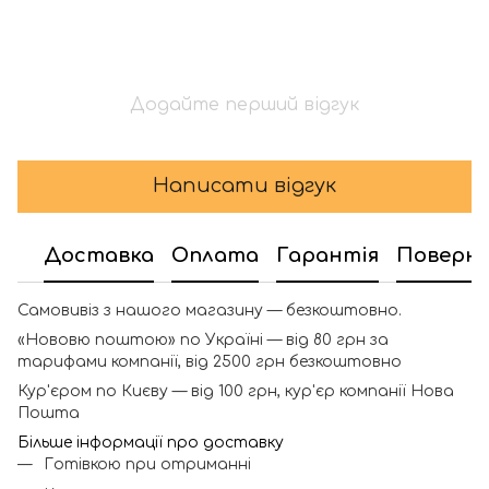
Додайте перший відгук
Написати відгук
Доставка
Оплата
Гарантія
Поверн
Самовивіз з нашого магазину — безкоштовно.
«Нововю поштою» по Україні — від 80 грн за
тарифами компанії, від 2500 грн безкоштовно
Кур'єром по Києву — від 100 грн, кур'єр компанії Нова
Пошта
Більше інформації про доставку
Готівкою при отриманні