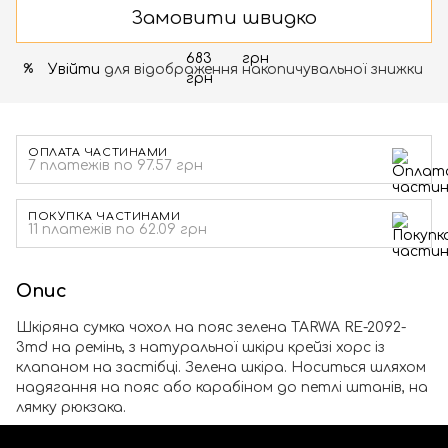
Замовити швидко
Увійти
для відображення накопичувальної знижки
%
ОПЛАТА ЧАСТИНАМИ
7 платежів по 97.57 грн
ПОКУПКА ЧАСТИНАМИ
11 платежів по 62.09 грн
Опис
Шкіряна сумка чохол на пояс зелена TARWA RE-2092-
3md на ремінь, з натуральної шкіри крейзі хорс із
клапаном на застібці. Зелена шкіра. Носиться шляхом
надягання на пояс або карабіном до петлі штанів, на
лямку рюкзака.