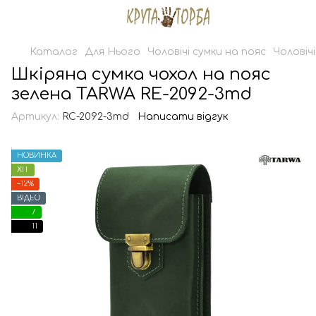
Каталог
Для Нього
Чоловічі сумки на пояс
Чоловіч
Шкіряна сумка чохол на пояс
зелена TARWA RE-2092-3md
Артикул:
RC-2092-3md
Написати відгук
НОВИНКА
ХІТ
−12%
ВІДЕО
7
11