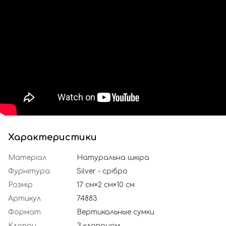
Характеристики
Матеріал
Натуральна шкіра
Фурнітура
Silver - срібро
Розмір
17 см×2 см×10 см
Артикул
74883
Формат
Вертикальные сумки
Клапан
З клапаном