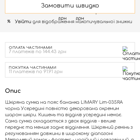
Замовити швидко
Увійти
для відображення накопичувальної знижки
%
ОПЛАТА ЧАСТИНАМИ
7 платежів по 144.43 грн
ПОКУПКА ЧАСТИНАМИ
11 платежів по 91.91 грн
Опис
Шкіряна сумка на пояс бананка LIMARY Lim-035RA
чорна Усередині повністю декорована окремим
шаром шкіри. Кишень та відділів усередині немає.
Сама сумка складається з двох відділів - велике
переднє та менше заднє відділення. Шкіряний ремінь з
регулюванням довжини в широкому діапазоні
Металевий замок - фастекс - надійний і довговічний, а