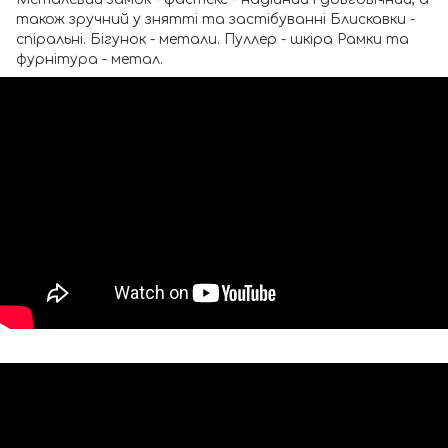
також зручний у знятті та застібуванні Блискавки -
спіральні. Бігунок - метали. Пуллер - шкіра Рамки та
фурнітура - метал.