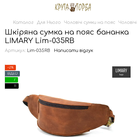
Каталог
Для Нього
Чоловічі сумки на пояс
Чоловіч
Шкіряна сумка на пояс бананка
LIMARY Lim-035RB
Артикул:
Lim-035RB
Написати відгук
−2%
ВІДЕО
7
11