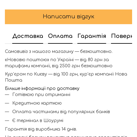
Написати відгук
Доставка
Оплата
Гарантія
Поверн
Самовивіз з нашого магазину — безкоштовно.
«Нововю поштою» по Україні — від 80 грн за
тарифами компанії, від 2500 грн безкоштовно
Кур'єром по Києву — від 100 грн, кур'єр компанії Нова
Пошта
Більше інформації про доставку
Готівкою при отриманні
Кредитною карткою
Оплата частинами від популярних банків
Є термінал в Шоурумі
Гарантія від виробника 14 днів.