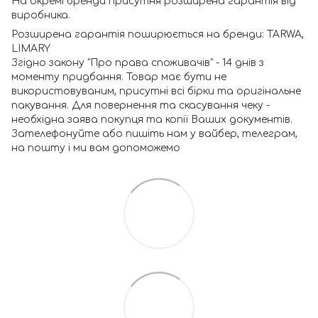
На окремі бренди присутня розширена гарантія від
виробника.
Розширена гарантія поширюється на бренди: TARWA,
LIMARY
Згідно закону "Про права споживачів" - 14 днів з
моменту придбання. Товар має бути не
використовуваним, присутні всі бірки та оригінальне
пакування. Для повернення та скасування чеку -
необхідна заява покупця та копії Ваших документів.
Зателефонуйте або пишіть нам у вайбер, телеграм,
на пошту і ми вам допоможемо