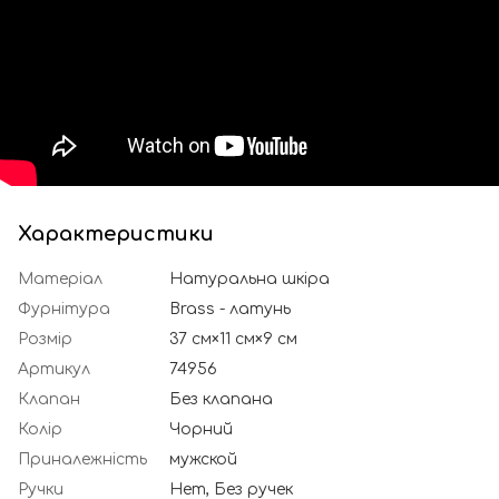
Характеристики
Матеріал
Натуральна шкіра
Фурнітура
Brass - латунь
Розмір
37 см×11 см×9 см
Артикул
74956
Клапан
Без клапана
Колір
Чорний
Приналежність
мужской
Ручки
Нет, Без ручек