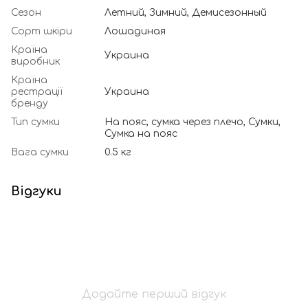
Сезон
Летний, Зимний, Демисезонный
Сорт шкіри
Лошадиная
Країна
Украина
виробник
Країна
рестрації
Украина
бренду
Тип сумки
На пояс, сумка через плечо, Сумки,
Сумка на пояс
Вага сумки
0.5 кг
Відгуки
Додайте перший відгук