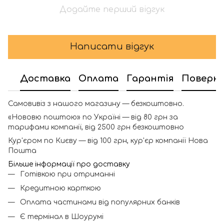
Додайте перший відгук
Написати відгук
Доставка
Оплата
Гарантія
Поверн
Самовивіз з нашого магазину — безкоштовно.
«Нововю поштою» по Україні — від 80 грн за
тарифами компанії, від 2500 грн безкоштовно
Кур'єром по Києву — від 100 грн, кур'єр компанії Нова
Пошта
Більше інформації про доставку
Готівкою при отриманні
Кредитною карткою
Оплата частинами від популярних банків
Є термінал в Шоурумі