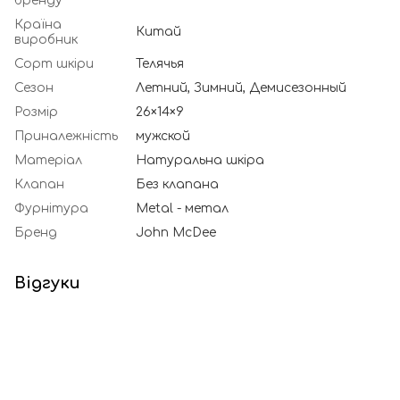
бренду
Країна
Китай
виробник
Сорт шкіри
Телячья
Сезон
Летний, Зимний, Демисезонный
Розмір
26×14×9
Приналежність
мужской
Матеріал
Натуральна шкіра
Клапан
Без клапана
Фурнітура
Metal - метал
Бренд
John McDee
Відгуки