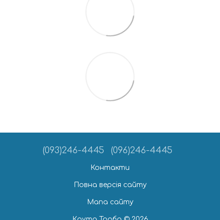
(093)246-4445
(096)246-4445
Контакти
Повна версія сайту
Мапа сайту
Крута Торба © 2026