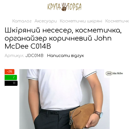
Каталог
Аксесуари
Косметички шкіряні
Косметичк
Шкіряний несесер, косметичка,
органайзер коричневий John
McDee C014B
Артикул:
JDC014B
Написати відгук
−3%
7
11