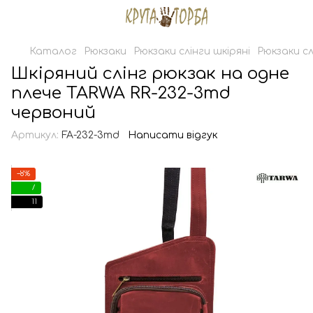
Каталог
Рюкзаки
Рюкзаки слінги шкіряні
Рюкзаки сл
Шкіряний слінг рюкзак на одне
плече TARWA RR-232-3md
червоний
Артикул:
FA-232-3md
Написати відгук
−8%
7
11