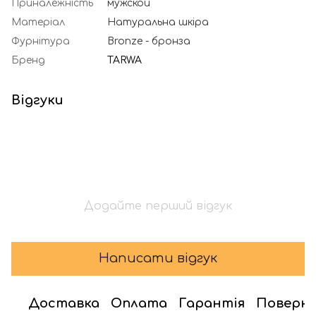
Приналежність
мужской
Матеріал
Натуральна шкіра
Фурнітура
Bronze - бронза
Бренд
TARWA
Відгуки
Додайте перший відгук
Написати відгук
Доставка
Оплата
Гарантія
Поверн