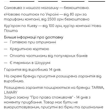
Самовивіз з нашого магазину — безкоштовно.
«Нововю поштою» по Україні — від 80 грн за
тарифами компанії, від 2500 грн безкоштовно
Кур'єром по Києву — від 100 грн, кур'єр компанії Нова
Пошта
Більше інформації про доставку
Готівкою при отриманні
Кредитною карткою
Оплата частинами від популярних банків
Є термінал в Шоурумі
Гарантія від виробника 14 днів.
На окремі бренди присутня розширена гарантія від
виробника.
Розширена гарантія поширюється на бренди: TARWA,
LIMARY
Згідно закону "Про права споживачів" - 14 днів з
моменту придбання. Товар має бути не
використовуваним, присутні всі бірки та оригінальне