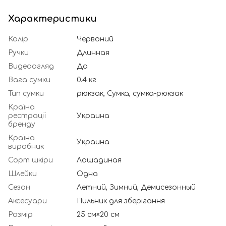
Характеристики
Колір
Червоний
Ручки
Длинная
Видеоогляд
Да
Вага сумки
0.4 кг
Тип сумки
рюкзак, Сумка, сумка-рюкзак
Країна
рестрації
Украина
бренду
Країна
Украина
виробник
Сорт шкіри
Лошадиная
Шлейки
Одна
Сезон
Летний, Зимний, Демисезонный
Аксесуари
Пильник для зберігання
Розмір
25 см×20 см