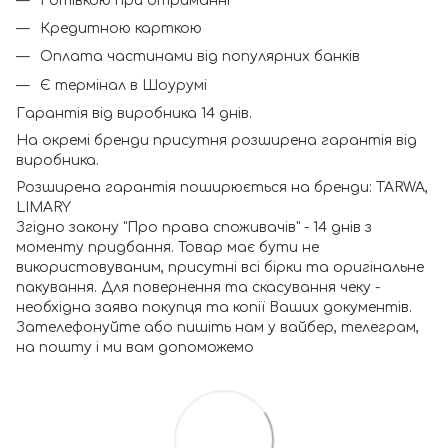
Готівкою при отриманні
Кредитною карткою
Оплата частинами від популярних банків
Є термінал в Шоурумі
Гарантія від виробника 14 днів.
На окремі бренди присутня розширена гарантія від
виробника.
Розширена гарантія поширюється на бренди: TARWA,
LIMARY
Згідно закону "Про права споживачів" - 14 днів з
моменту придбання. Товар має бути не
використовуваним, присутні всі бірки та оригінальне
пакування. Для повернення та скасування чеку -
необхідна заява покупця та копії Ваших документів.
Зателефонуйте або пишіть нам у вайбер, телеграм,
на пошту і ми вам допоможемо