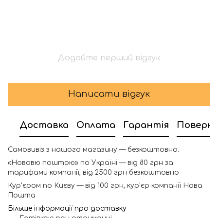
Додайте перший відгук
Написати відгук
Доставка
Оплата
Гарантія
Поверн
Самовивіз з нашого магазину — безкоштовно.
«Нововю поштою» по Україні — від 80 грн за
тарифами компанії, від 2500 грн безкоштовно
Кур'єром по Києву — від 100 грн, кур'єр компанії Нова
Пошта
Більше інформації про доставку