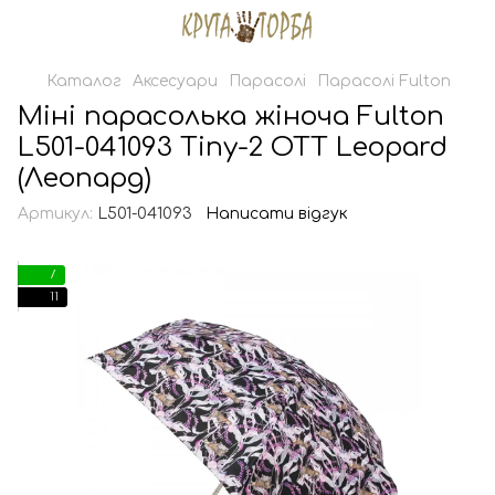
Каталог
Аксесуари
Парасолі
Парасолі Fulton
Міні парасолька жіноча Fulton
L501-041093 Tiny-2 OTT Leopard
(Леопард)
Артикул:
L501-041093
Написати відгук
7
11