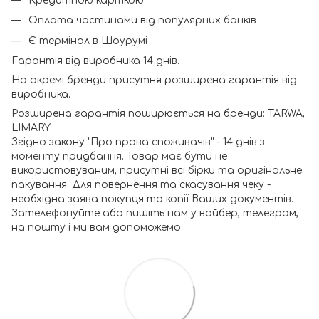
Кредитною карткою
Оплата частинами від популярних банків
Є термінал в Шоурумі
Гарантія від виробника 14 днів.
На окремі бренди присутня розширена гарантія від
виробника.
Розширена гарантія поширюється на бренди: TARWA,
LIMARY
Згідно закону "Про права споживачів" - 14 днів з
моменту придбання. Товар має бути не
використовуваним, присутні всі бірки та оригінальне
пакування. Для повернення та скасування чеку -
необхідна заява покупця та копії Ваших документів.
Зателефонуйте або пишіть нам у вайбер, телеграм,
на пошту і ми вам допоможемо