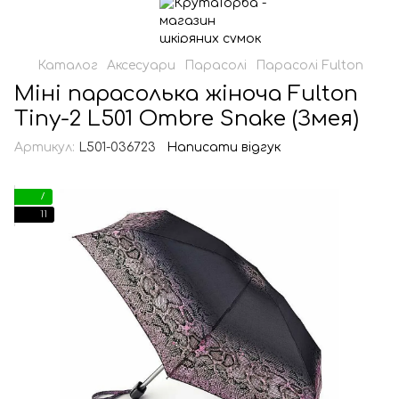
Каталог
Аксесуари
Парасолі
Парасолі Fulton
Міні парасолька жіноча Fulton
Tiny-2 L501 Ombre Snake (Змея)
Артикул:
L501-036723
Написати відгук
7
11