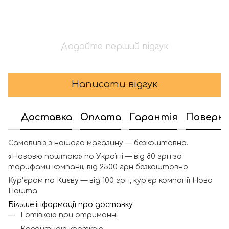
Додайте перший відгук
Написати відгук
Доставка
Оплата
Гарантія
Поверн
Самовивіз з нашого магазину — безкоштовно.
«Нововю поштою» по Україні — від 80 грн за
тарифами компанії, від 2500 грн безкоштовно
Кур'єром по Києву — від 100 грн, кур'єр компанії Нова
Пошта
Більше інформації про доставку
Готівкою при отриманні