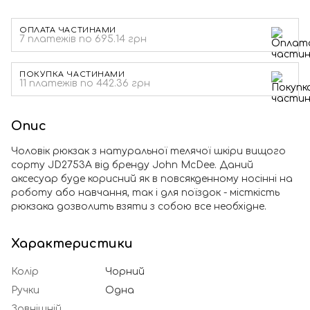
ОПЛАТА ЧАСТИНАМИ
7 платежів по 695.14 грн
ПОКУПКА ЧАСТИНАМИ
11 платежів по 442.36 грн
Опис
Чоловік рюкзак з натуральної телячої шкіри вищого
сорту JD2753A від бренду John McDee. Даний
аксесуар буде корисний як в повсякденному носінні на
роботу або навчання, так і для поїздок - місткість
рюкзака дозволить взяти з собою все необхідне.
Характеристики
Колір
Чорний
Ручки
Одна
Зовнішній