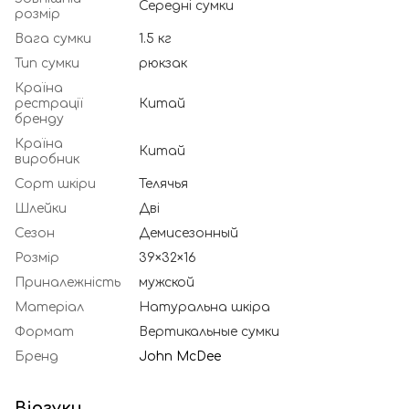
Середні сумки
розмір
Вага сумки
1.5 кг
Тип сумки
рюкзак
Країна
рестрації
Китай
бренду
Країна
Китай
виробник
Сорт шкіри
Телячья
Шлейки
Дві
Сезон
Демисезонный
Розмір
39×32×16
Приналежність
мужской
Матеріал
Натуральна шкіра
Формат
Вертикальные сумки
Бренд
John McDee
Відгуки