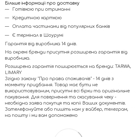
Більше інформації про доставку
Готівкою при отриманні
Кредитною карткою
Оплата частинами від популярних банків
Є термінал в Шоурумі
Гарантія від виробника 14 днів.
На окремі бренди присутня розширена гарантія від
виробника.
Розширена гарантія поширюється на бренди: TARWA,
LIMARY
Згідно закону "Про права споживачів" - 14 днів з
моменту придбання. Товар має бути не
використовуваним, присутні всі бірки та оригінальне
пакування. Для повернення та скасування чеку -
необхідна заява покупця та копії Ваших документів.
Зателефонуйте або пишіть нам у вайбер, телеграм,
на пошту і ми вам допоможемо