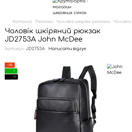
Каталог
Рюкзаки
Чоловічі шкіряні рюкзаки
Чоловічі
Чоловік шкіряний рюкзак
JD2753A John McDee
Артикул:
JD2753A
Написати відгук
−3%
7
11