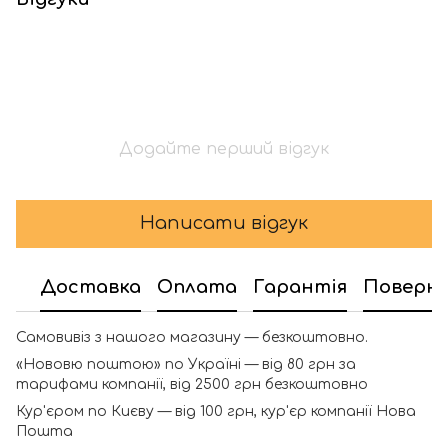
Додайте перший відгук
Написати відгук
Доставка
Оплата
Гарантія
Поверн
Самовивіз з нашого магазину — безкоштовно.
«Нововю поштою» по Україні — від 80 грн за
тарифами компанії, від 2500 грн безкоштовно
Кур'єром по Києву — від 100 грн, кур'єр компанії Нова
Пошта