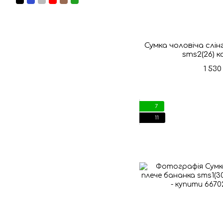
Сумка чоловіча слін
sms2(26) 
1 530
7
11