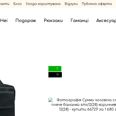
такти
Блог
Угода користувача
Відгуки
Публічна оферта
 Неї
Подорож
Рюкзаки
Гаманці
Аксесуа
7
11