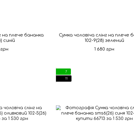
г на плече бананка
Сумка чоловіча слінг на плече 
8) синій
102-9(28) зелений
 грн
1 680 грн
7
11