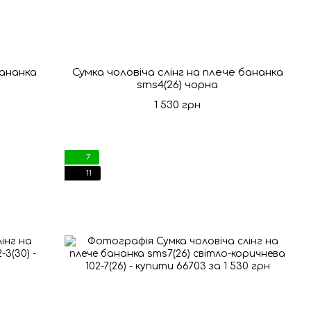
бананка
Сумка чоловіча слінг на плече бананка
sms4(26) чорна
1 530 грн
7
11