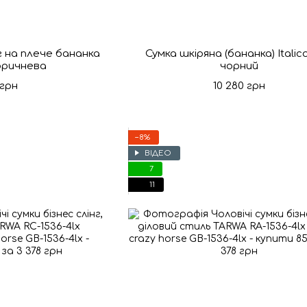
г на плече бананка
Сумка шкіряна (бананка) Italico
коричнева
чорний
 грн
10 280 грн
−8%
ВІДЕО
7
11