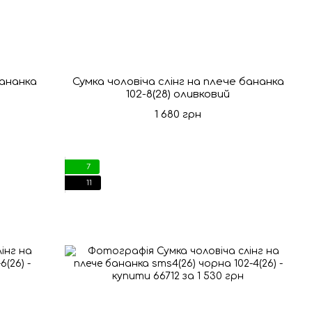
бананка
Сумка чоловіча слінг на плече бананка
102-8(28) оливковий
1 680 грн
7
11