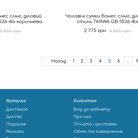
нес слінг, діловий
Чоловічі сумки бізнес слінг, ді
36-4lx коричнева
стиль TARWA GB-1536-4l
2 775 грн
3 655 грн
3 655 грн
Назад
1
2
3
4
5
6
...
1
Каталог
Клієнтам
Для Нього
Вхід до кабінету
Для Неї
Про нас
Подорож
Оплата і доставка
Рюкзаки
Обмін та повернення