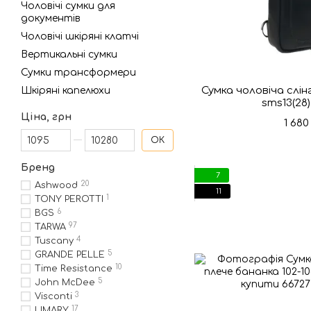
Чоловічі сумки для
документів
Чоловічі шкіряні клатчі
Вертикальні сумки
Сумки трансформери
Сумка чоловіча слін
Шкіряні капелюхи
sms13(28
Ціна, грн
1 680
Від Ціна, грн
До Ціна, грн
ОК
Бренд
7
20
Ashwood
11
1
TONY PEROTTI
6
BGS
97
TARWA
4
Tuscany
5
GRANDE PELLE
10
Time Resistance
5
John McDee
3
Visconti
17
LIMARY