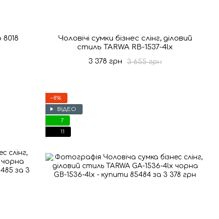
 8018
Чоловічі сумки бізнес слінг, діловий
стиль TARWA RB-1537-4lx
3 378 грн
3 655 грн
−8%
ВІДЕО
7
11