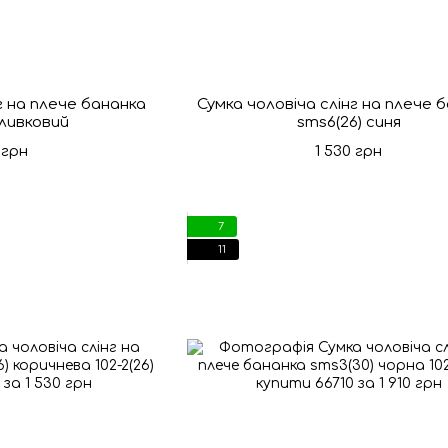
г на плече бананка
Сумка чоловіча слінг на плече 
оливковий
sms6(26) синя
 грн
1 530 грн
7
11