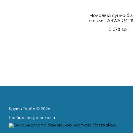
Чоловіча сумка біз
стиль TARWA GC-15
3 378 грн
Крута Торба © 2026
Приймаємо до оплати