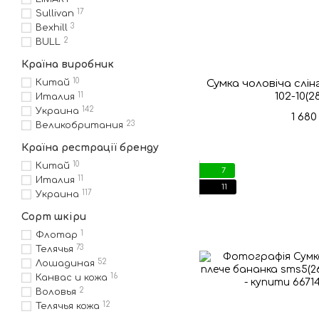
17
Sullivan
3
Bexhill
2
BULL
Країна виробник
10
Китай
Сумка чоловіча слін
102-10(2
11
Италия
142
Украина
1 680
23
Великобритания
Країна рестрації бренду
10
Китай
7
11
Италия
11
117
Украина
Сорт шкіри
1
Флотар
73
Телячья
52
Лошадиная
16
Канвас и кожа
2
Воловья
12
Телячья кожа