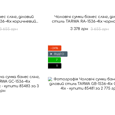
нес слінг, діловий
Чоловічі сумки бізнес слінг, ді
36-4lx коричневий
стиль TARWA RA-1536-4lx чорна
horse
horse
3 378 грн
3 655 грн
3 655 грн
−24%
ВІДЕО
7
11