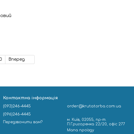
ловий
x
0
Вперед
Контактна інформація
(093)246-4445
order@krutatorba.com.ua
(096)246-4445
м. Київ, 02055, пр-т.
Передзвонити вам?
П.Григоренка 22/20, офіс 277
Мапа проїзду