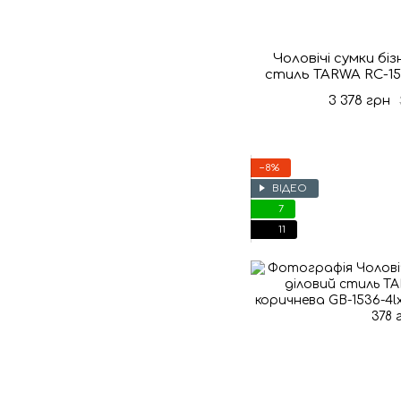
Чоловічі сумки біз
стиль TARWA RC-15
crazy 
3 378 грн
−8%
ВІДЕО
7
11