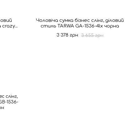
ловий
Чоловіча сумка бізнес слінг, діловий
 crazy
стиль TARWA GA-1536-4lx чорна
3 378 грн
3 655 грн