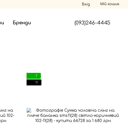
Мій кошик
Вхід
(093)246-4445
ри
Бренди
7
11