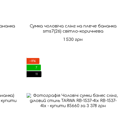
бананка
Сумка чоловіча слінг на плече бананка
sms7(26) світло-коричнева
1 530 грн
−8%
7
11