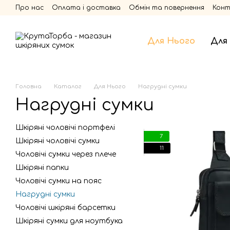
Перейти до основного контенту
Про нас
Оплата і доставка
Обмін та повернення
Кон
Для Нього
Для
Головна
Каталог
Для Нього
Нагрудні сумки
Нагрудні сумки
Шкіряні чоловічі портфелі
7
Шкіряні чоловічі сумки
11
Чоловічі сумки через плече
Шкіряні папки
Чоловічі сумки на пояс
Нагрудні сумки
Чоловічі шкіряні барсетки
Шкіряні сумки для ноутбука