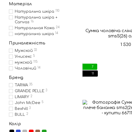
Матеріал
110
Натуральна шкіра
Натуральна шкіра +
16
Canvas
24
Натуральная Кожа
Сумка чоловіча слін
14
натуральна шкіра
sms5(26) 
Приналежність
1 530
33
Мужской
5
Унисекс
115
мужской
7
14
Чоловічий
11
Бренд
35
TARWA
3
GRANDE PELLE
2
LIMARY
5
John McDee
3
Bexhill
2
BULL
Колір