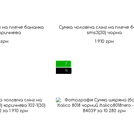
г на плече бананка
Сумка чоловіча слінг на плече 
коричнева
sms3(30) чорна
 грн
1 910 грн
7
11