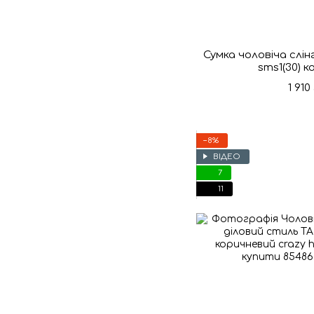
Сумка чоловіча слін
sms1(30) 
1 910
−8%
ВІДЕО
7
11