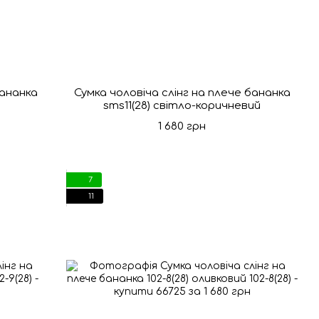
бананка
Сумка чоловіча слінг на плече бананка
sms11(28) світло-коричневий
1 680 грн
7
11