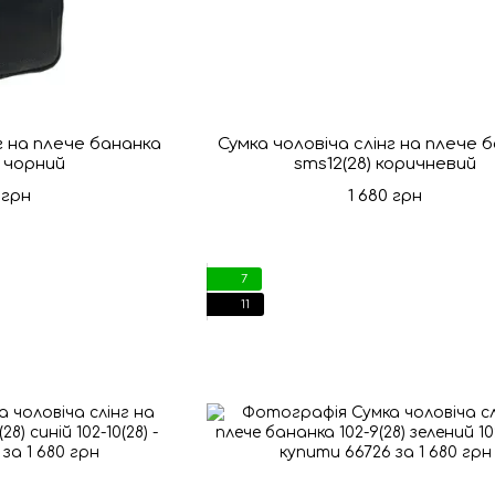
г на плече бананка
Сумка чоловіча слінг на плече 
) чорний
sms12(28) коричневий
 грн
1 680 грн
7
11