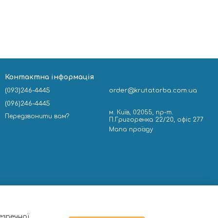
Контактна інформація
(093)246-4445
order@krutatorba.com.ua
(096)246-4445
м. Київ, 02055, пр-т.
Передзвонити вам?
П.Григоренка 22/20, офіс 277
Мапа проїзду
езпечної