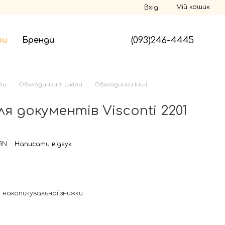
Мій кошик
Вхід
(093)246-4445
ри
Бренди
ри
Обкладинки зі шкіри
Обкладинки інші
я документів Visconti 2201
RN
Написати відгук
 накопичувальної знижки