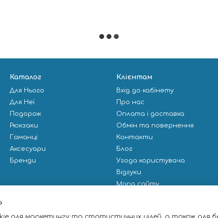
Каталог
Клієнтам
Для Нього
Вхід до кабінету
Для Неї
Про нас
Подорож
Оплата і доставка
Рюкзаки
Обмін та повернення
Гаманці
Контакти
Аксесуари
Блог
Бренди
Угода користувача
Відгуки
Мапа сайту
Публічна оферта
ь
ie для маркетингу та статистичних цілей, а також для б
Ми в соцмережах