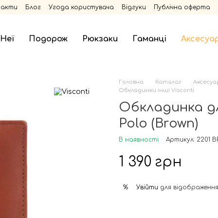
такти
Блог
Угода користувача
Відгуки
Публічна оферта
 Неї
Подорож
Рюкзаки
Гаманці
Аксесуа
Головна
Каталог
Аксесуа
Обкладинки інші Visconti
Обкладинка дл
Polo (Brown)
В наявності
Артикул: 2201 B
1 390 грн
Увійти
для відображення
%