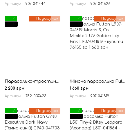
Артикул
L907-041444
Артикул
L907-041826
7
Подарунок
7
Подарунок
11
11
Парасолька-тростина жіноча Fulton L782 Morris & Co. Birdcage-2 Lodden
Жіноча парасолька Fulton L907-041819 Morris & Co. Minilite-2 UV Golden Lily Pink
2 200 грн
1 660 грн
Артикул
L782-037423
Артикул
L907-041819
7
Подарунок
7
Подарунок
11
11