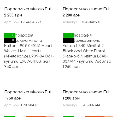
Парасолька жіноча Fulton L754-041277 Bloomsbury-2 Night Sky Flowers (Квіти нічного неба)
Парасолька жіноча Fulton L754-041260 Bloomsbury-2 Floating Roses (Плаваючі троянди)
2 200 грн
2 200 грн
Артикул
L754-041277
Артикул
L754-041260
7
7
11
11
Парасолька жіноча Fulton L909-041031 Heart Walker-1 Mini Hearts (Міняє колір)
Парасолька жіноча Fulton L340 Miniflat-2 Black and White Floral (Черно-білі квіти)
1 950 грн
1 280 грн
Артикул
L909-041031
Артикул
L340-037744