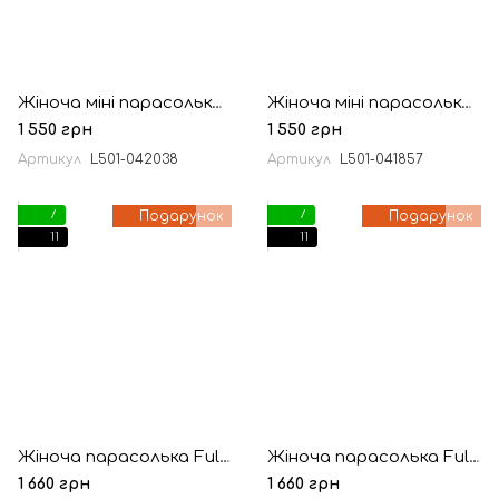
Жіноча міні парасолька Fulton L501 Tiny-2 Funky Leopard (Рожевий леопард)
Жіноча міні парасолька Fulton L501 Tiny-2 Meadow Fields (Лугові поля)
1 550 грн
1 550 грн
Артикул
L501-042038
Артикул
L501-041857
7
Подарунок
7
Подарунок
11
11
Жіноча парасолька Fulton L907-041444 Morris & Co Minilite-2 UV Elmcote
Жіноча парасолька Fulton L907-041826 Morris & Co Minilite-2 UV Daisy Blue Ivory
1 660 грн
1 660 грн