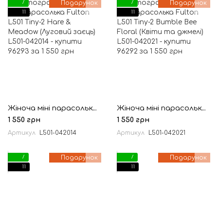
7
Подарунок
7
Подарунок
11
11
Жіноча міні парасолька Fulton L501 Tiny-2 Hare & Meadow (Луговий заєць)
Жіноча міні парасолька Fulton L501 Tiny-2 Bumble Bee Floral (Квіти та джмелі)
1 550 грн
1 550 грн
Артикул
L501-042014
Артикул
L501-042021
7
Подарунок
7
Подарунок
11
11