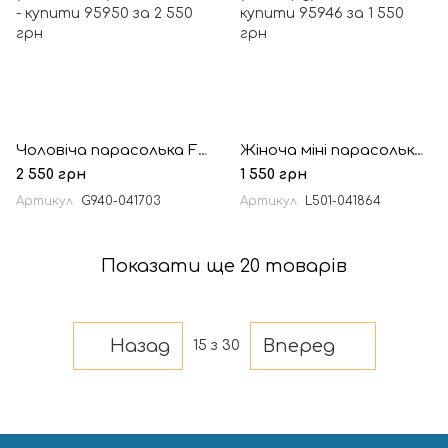
Чоловіча парасолька Fulton G940 Executive Dark Navy (Темно-синій)
Жіноча міні парасолька Fulton L501 Tiny-2 Ditsy Leopard (Леопард)
2 550 грн
1 550 грн
Артикул
G940-041703
Артикул
L501-041864
Показати ще 20 товарів
Назад
Вперед
15
з 30