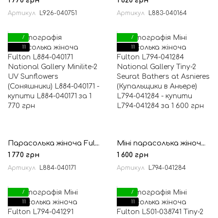
1 770 грн
1 620 грн
Артикул
L926-040751
Артикул
L883-040164
7
7
11
11
Парасолька жіноча Fulton L884-040171 National Gallery Minilite-2 UV Sunflowers (Соняшники)
Міні парасолька жіноча Fulton L794-041284 National Gallery Tiny-2 Seurat Bathers at Asnieres (Купальщики в Аньере)
1 770 грн
1 600 грн
Артикул
L884-040171
Артикул
L794-041284
7
7
11
11