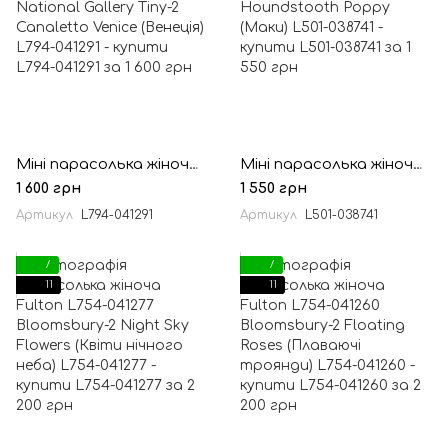
Міні парасолька жіноча Fulton L794-041291 National Gallery Tiny-2 Canaletto Venice (Венеція)
Міні парасолька жіноча Fulton L501-038741 Tiny-2 Houndstooth Poppy (Маки)
1 600 грн
1 550 грн
Артикул
L794-041291
Артикул
L501-038741
7
7
11
11