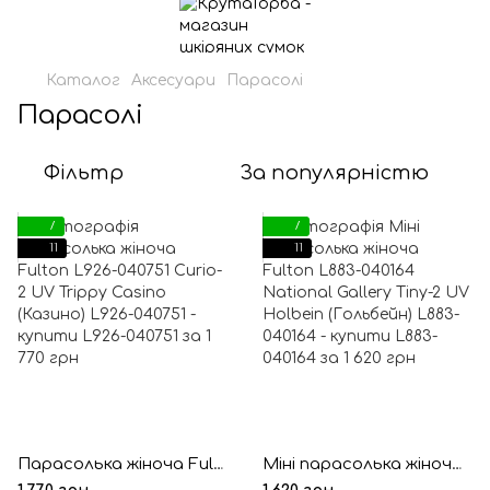
Каталог
Аксесуари
Парасолі
Парасолі
Фільтр
За популярністю
7
7
11
11
Парасолька жіноча Fulton L926-040751 Curio-2 UV Trippy Casino (Казино)
Міні парасолька жіноча Fulton L883-040164 National Gallery Tiny-2 UV Holbein (Гольбейн)