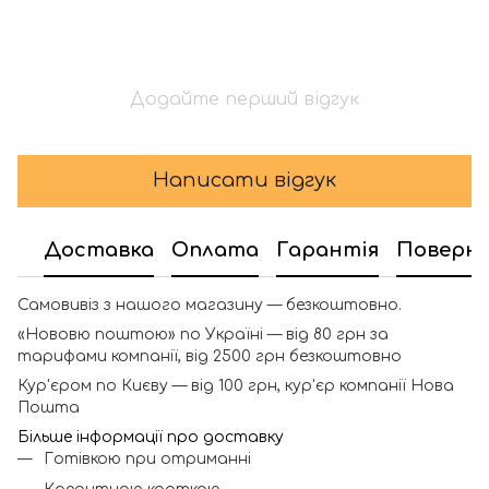
Додайте перший відгук
Написати відгук
Доставка
Оплата
Гарантія
Поверн
Самовивіз з нашого магазину — безкоштовно.
«Нововю поштою» по Україні — від 80 грн за
тарифами компанії, від 2500 грн безкоштовно
Кур'єром по Києву — від 100 грн, кур'єр компанії Нова
Пошта
Більше інформації про доставку
Готівкою при отриманні