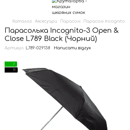
Каталог
Аксесуари
Парасолі
Парасолі Incognito
Парасолька Incognito-3 Open &
Close L789 Black (Чорний)
Артикул:
L789-029138
Написати відгук
7
11