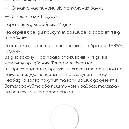
Кредитною карткою
Оплата частинами від популярних банків
Є термінал в Шоурумі
Гарантія від виробника 14 днів.
На окремі бренди присутня розширена гарантія від
виробника.
Розширена гарантія поширюється на бренди: TARWA,
LIMARY
Згідно закону "Про права споживачів" - 14 днів з
моменту придбання. Товар має бути не
використовуваним, присутні всі бірки та оригінальне
пакування. Для повернення та скасування чеку -
необхідна заява покупця та копії Ваших документів.
Зателефонуйте або пишіть нам у вайбер, телеграм,
на пошту і ми вам допоможемо