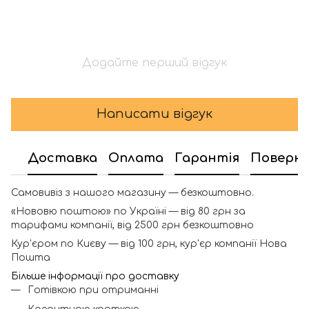
Додайте перший відгук
Написати відгук
Доставка
Оплата
Гарантія
Поверн
Самовивіз з нашого магазину — безкоштовно.
«Нововю поштою» по Україні — від 80 грн за
тарифами компанії, від 2500 грн безкоштовно
Кур'єром по Києву — від 100 грн, кур'єр компанії Нова
Пошта
Більше інформації про доставку
Готівкою при отриманні