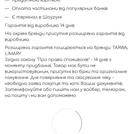
Кредитною карткою
Оплата частинами від популярних банків
Є термінал в Шоурумі
Гарантія від виробника 14 днів.
На окремі бренди присутня розширена гарантія від
виробника.
Розширена гарантія поширюється на бренди: TARWA,
LIMARY
Згідно закону "Про права споживачів" - 14 днів з
моменту придбання. Товар має бути не
використовуваним, присутні всі бірки та оригінальне
пакування. Для повернення та скасування чеку -
необхідна заява покупця та копії Ваших документів.
Зателефонуйте або пишіть нам у вайбер, телеграм,
на пошту і ми вам допоможемо