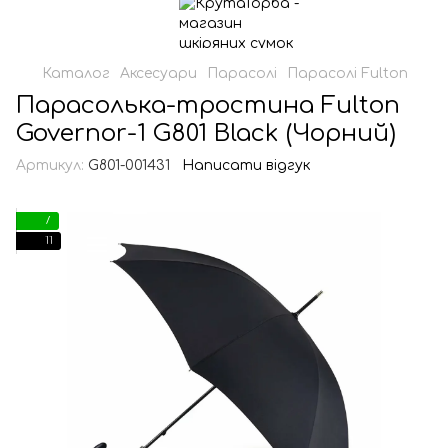
Каталог
Аксесуари
Парасолі
Парасолі Fulton
Парасолька-тростина Fulton
Governor-1 G801 Black (Чорний)
Артикул:
G801-001431
Написати відгук
7
11