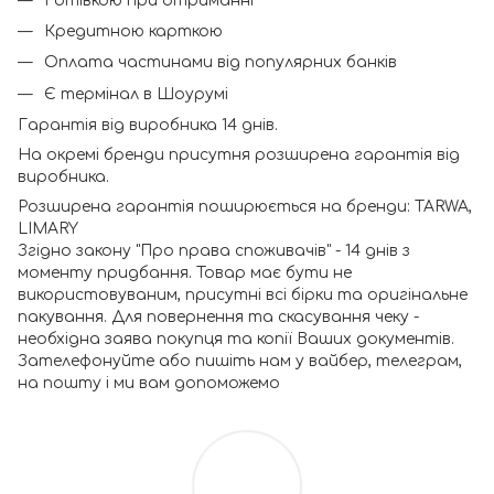
Готівкою при отриманні
Кредитною карткою
Оплата частинами від популярних банків
Є термінал в Шоурумі
Гарантія від виробника 14 днів.
На окремі бренди присутня розширена гарантія від
виробника.
Розширена гарантія поширюється на бренди: TARWA,
LIMARY
Згідно закону "Про права споживачів" - 14 днів з
моменту придбання. Товар має бути не
використовуваним, присутні всі бірки та оригінальне
пакування. Для повернення та скасування чеку -
необхідна заява покупця та копії Ваших документів.
Зателефонуйте або пишіть нам у вайбер, телеграм,
на пошту і ми вам допоможемо