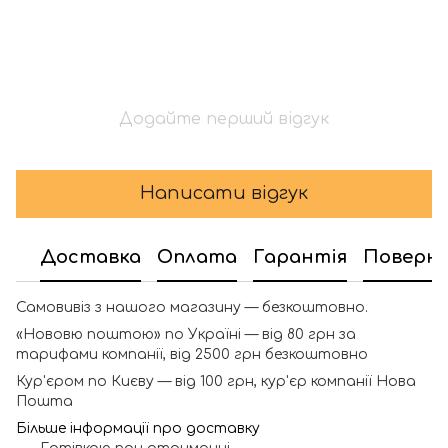
Додайте перший відгук
Написати відгук
Доставка
Оплата
Гарантія
Поверн
Самовивіз з нашого магазину — безкоштовно.
«Нововю поштою» по Україні — від 80 грн за
тарифами компанії, від 2500 грн безкоштовно
Кур'єром по Києву — від 100 грн, кур'єр компанії Нова
Пошта
Більше інформації про доставку