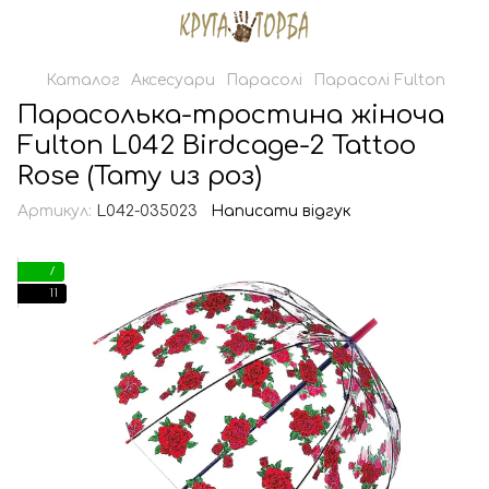
Каталог
Аксесуари
Парасолі
Парасолі Fulton
Парасолька-тростина жіноча
Fulton L042 Birdcage-2 Tattoo
Rose (Тату из роз)
Артикул:
L042-035023
Написати відгук
7
11