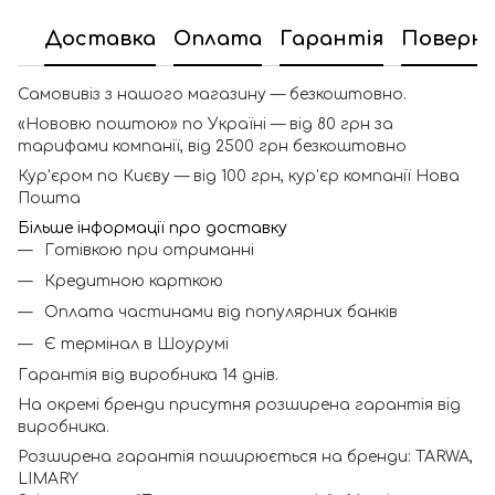
Доставка
Оплата
Гарантія
Поверн
Самовивіз з нашого магазину — безкоштовно.
«Нововю поштою» по Україні — від 80 грн за
тарифами компанії, від 2500 грн безкоштовно
Кур'єром по Києву — від 100 грн, кур'єр компанії Нова
Пошта
Більше інформації про доставку
Готівкою при отриманні
Кредитною карткою
Оплата частинами від популярних банків
Є термінал в Шоурумі
Гарантія від виробника 14 днів.
На окремі бренди присутня розширена гарантія від
виробника.
Розширена гарантія поширюється на бренди: TARWA,
LIMARY