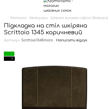
Каталог
Аксесуари
Шкіряні килимки офісні (бювари)
Підкладка на стіл шкіряна
Scrittoio 1345 коричневий
Артикул:
Scrittoio1345moro
Написати відгук
7
11