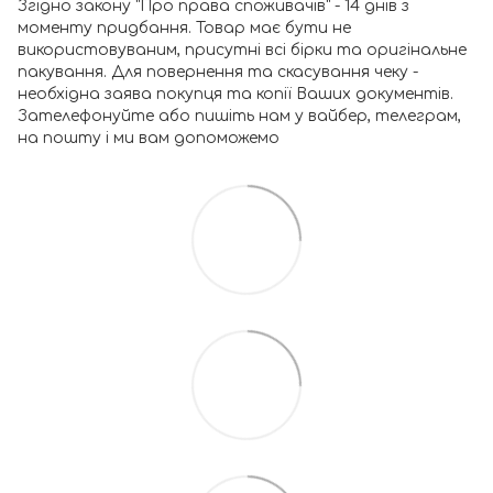
Згідно закону "Про права споживачів" - 14 днів з
моменту придбання. Товар має бути не
використовуваним, присутні всі бірки та оригінальне
пакування. Для повернення та скасування чеку -
необхідна заява покупця та копії Ваших документів.
Зателефонуйте або пишіть нам у вайбер, телеграм,
на пошту і ми вам допоможемо