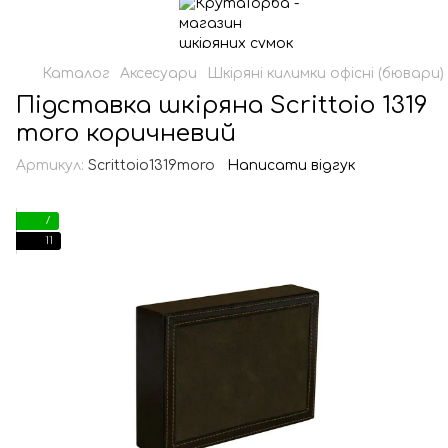
Каталог
Аксесуари
Шкіряні килимки офісні (бювари)
Підставка шкіряна Scrittoio 1319
moro коричневий
Артикул:
Scrittoio1319moro
Написати відгук
7
11