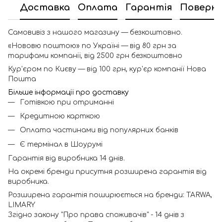
Доставка
Оплата
Гарантія
Поверн
Самовивіз з нашого магазину — безкоштовно.
«Нововю поштою» по Україні — від 80 грн за
тарифами компанії, від 2500 грн безкоштовно
Кур'єром по Києву — від 100 грн, кур'єр компанії Нова
Пошта
Більше інформації про доставку
Готівкою при отриманні
Кредитною карткою
Оплата частинами від популярних банків
Є термінал в Шоурумі
Гарантія від виробника 14 днів.
На окремі бренди присутня розширена гарантія від
виробника.
Розширена гарантія поширюється на бренди: TARWA,
LIMARY
Згідно закону "Про права споживачів" - 14 днів з