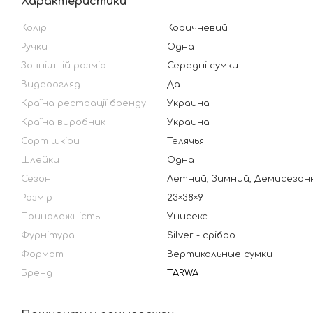
Характеристики
Колір
Коричневий
Ручки
Одна
Зовнішній розмір
Середні сумки
Видеоогляд
Да
Країна рестрації бренду
Украина
Країна виробник
Украина
Сорт шкіри
Телячья
Шлейки
Одна
Сезон
Летний, Зимний, Демисезон
Розмір
23×38×9
Приналежність
Унисекс
Фурнітура
Silver - срібро
Формат
Вертикальные сумки
Бренд
TARWA