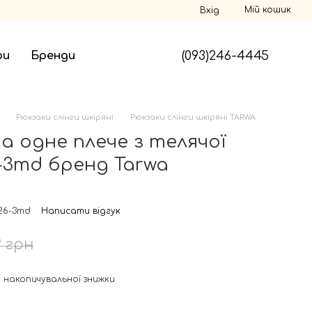
Мій кошик
Вхід
(093)246-4445
ри
Бренди
Рюкзаки слінги шкіряні
Рюкзаки слінги шкіряні TARWA
на одне плече з телячої
-3md бренд Tarwa
26-3md
Написати відгук
9 грн
 накопичувальної знижки