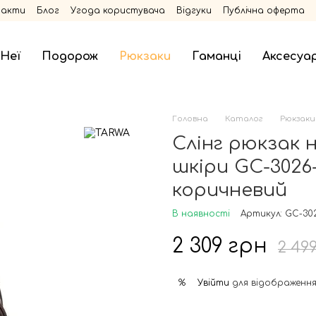
такти
Блог
Угода користувача
Відгуки
Публічна оферта
 Неї
Подорож
Рюкзаки
Гаманці
Аксесуа
Головна
Каталог
Рюкзаки
Слінг рюкзак 
шкіри GC-3026
коричневий
В наявності
Артикул: GC-30
2 309 грн
2 49
Увійти
для відображення
%