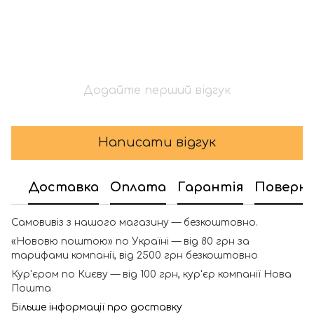
Додайте перший відгук
Написати відгук
Доставка
Оплата
Гарантія
Поверн
Самовивіз з нашого магазину — безкоштовно.
«Нововю поштою» по Україні — від 80 грн за
тарифами компанії, від 2500 грн безкоштовно
Кур'єром по Києву — від 100 грн, кур'єр компанії Нова
Пошта
Більше інформації про доставку