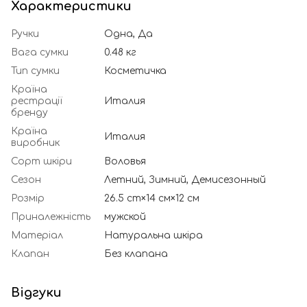
Характеристики
Ручки
Одна, Да
Вага сумки
0.48 кг
Тип сумки
Косметичка
Країна
рестрації
Италия
бренду
Країна
Италия
виробник
Сорт шкіри
Воловья
Сезон
Летний, Зимний, Демисезонный
Розмір
26.5 cm×14 см×12 см
Приналежність
мужской
Матеріал
Натуральна шкіра
Клапан
Без клапана
Відгуки