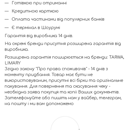
Готівкою при отриманні
Кредитною карткою
Оплата частинами від популярних банків
Є термінал в Шоурумі
Гарантія від виробника 14 днів.
На окремі бренди присутня розширена гарантія від
виробника.
Розширена гарантія поширюється на бренди: TARWA,
LIMARY
Згідно закону "Про права споживачів" - 14 днів з
моменту придбання. Товар має бути не
використовуваним, присутні всі бірки та оригінальне
пакування. Для повернення та скасування чеку -
необхідна заява покупця та копії Ваших документів.
Зателефонуйте або пишіть нам у вайбер, телеграм,
на пошту і ми вам допоможемо