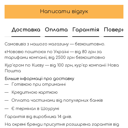
Написати відгук
Доставка
Оплата
Гарантія
Поверн
Самовивіз з нашого магазину — безкоштовно.
«Нововю поштою» по Україні — від 80 грн за
тарифами компанії, від 2500 грн безкоштовно
Кур'єром по Києву — від 100 грн, кур'єр компанії Нова
Пошта
Більше інформації про доставку
Готівкою при отриманні
Кредитною карткою
Оплата частинами від популярних банків
Є термінал в Шоурумі
Гарантія від виробника 14 днів.
На окремі бренди присутня розширена гарантія від