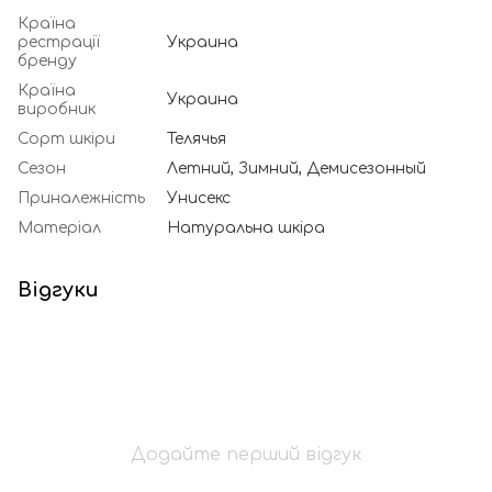
Країна
рестрації
Украина
бренду
Країна
Украина
виробник
Сорт шкіри
Телячья
Сезон
Летний, Зимний, Демисезонный
Приналежність
Унисекс
Матеріал
Натуральна шкіра
Відгуки
Додайте перший відгук