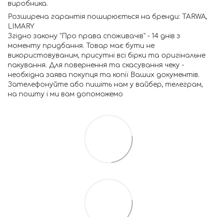
виробника.
Розширена гарантія поширюється на бренди: TARWA,
LIMARY
Згідно закону "Про права споживачів" - 14 днів з
моменту придбання. Товар має бути не
використовуваним, присутні всі бірки та оригінальне
пакування. Для повернення та скасування чеку -
необхідна заява покупця та копії Ваших документів.
Зателефонуйте або пишіть нам у вайбер, телеграм,
на пошту і ми вам допоможемо