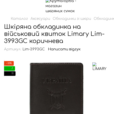
Каталог
Аксесуари
Обкладинки зі шкіри
Обкладинк
Шкіряна обкладинка на
військовий квиток Limary Lim-
3993GC коричнева
Артикул:
Lim-3993GC
Написати відгук
−10%
7
11